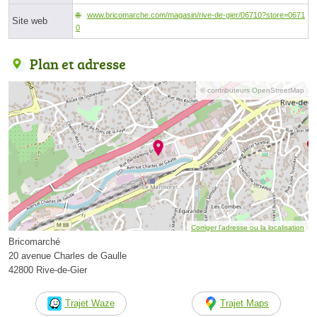
www.bricomarche.com/magasin/rive-de-gier/06710?store=0671
Site web
0
Plan et adresse
© contributeurs OpenStreetMap
Corriger l’adresse ou la localisation
Bricomarché
20 avenue Charles de Gaulle
42800 Rive-de-Gier
Trajet Waze
Trajet Maps