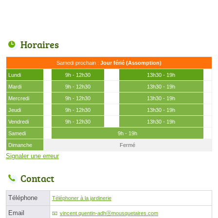
Horaires
Samedi prochain :
Jour férié (Assomption)
Lundi
9h - 12h30
13h30 - 19h
Mardi
9h - 12h30
13h30 - 19h
Mercredi
9h - 12h30
13h30 - 19h
Jeudi
9h - 12h30
13h30 - 19h
Vendredi
9h - 12h30
13h30 - 19h
Samedi
9h - 19h
Dimanche
Fermé
Signaler une erreur
Contact
Téléphone
Téléphoner à la jardinerie
Email
vincent.quentin-adhⓐmousquetaires.com