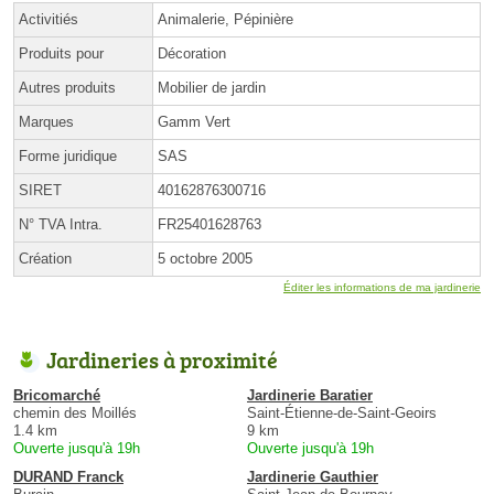
Activitiés
Animalerie, Pépinière
Produits pour
Décoration
Autres produits
Mobilier de jardin
Marques
Gamm Vert
Forme juridique
SAS
SIRET
40162876300716
N° TVA Intra.
FR25401628763
Création
5 octobre 2005
Éditer les informations de ma jardinerie
Jardineries à proximité
Bricomarché
Jardinerie Baratier
chemin des Moillés
Saint-Étienne-de-Saint-Geoirs
1.4 km
9 km
Ouverte jusqu'à 19h
Ouverte jusqu'à 19h
DURAND Franck
Jardinerie Gauthier