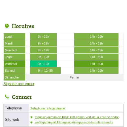
Horaires
Lundi
9h - 12h
14h - 19h
Mardi
9h - 12h
14h - 19h
Mercredi
9h - 12h
14h - 19h
Jeudi
9h - 12h
14h - 19h
Vendredi
9h - 12h
14h - 19h
Samedi
9h - 12h30
14h - 19h
Dimanche
Fermé
Signaler une erreur
Contact
Téléphone
Téléphoner à la jardinerie
magasin.gammvert.fr/611430-gamm-vert-de-la-cote-st-andre
Site web
www.gammvert.fr/magasins/magasin-de-la-cote-st-andre