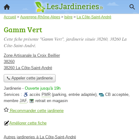
Accueil
>
Auvergne-Rhône-Alpes
>
Isère
>
La Côte-Saint-André
Gamm Vert
Cette fiche présente "Gamm Vert", jardinerie située
38260
, 38260 La
Côte-Saint-André.
Zone Artisanale la Croix Beillier
38260
38260 La Côte-Saint-André
📞 Appeler cette jardinerie
Jardinerie
-
Ouverte jusqu'à 19h
Services :
accès
PMR
(parking, entrée adaptée)
,
CB acceptée
,
membre
JAF
,
retrait en magasin
Recommander cette jardinerie
Améliorer cette fiche
Autres jardineries à La Côte-Saint-André