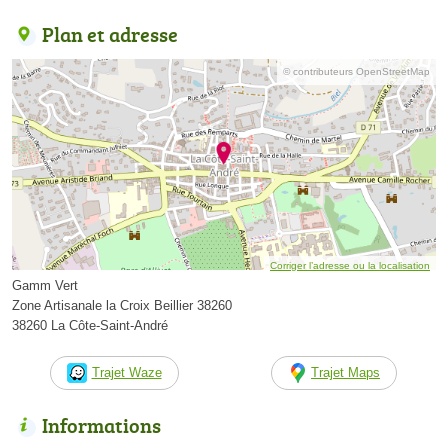
Plan et adresse
© contributeurs OpenStreetMap
Corriger l’adresse ou la localisation
Gamm Vert
Zone Artisanale la Croix Beillier 38260
38260 La Côte-Saint-André
Trajet Waze
Trajet Maps
Informations