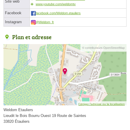
Site web
www.youtube.com/weldomtv
Facebook
facebook.com/Weldom.etauliers
Instagram
@Weldom_fr
Plan et adresse
© contributeurs OpenStreetMap
Corriger l’adresse ou la localisation
Weldom Etauliers
Lieudit le Bois Bourru Ouest 19 Route de Saintes
33820 Étauliers