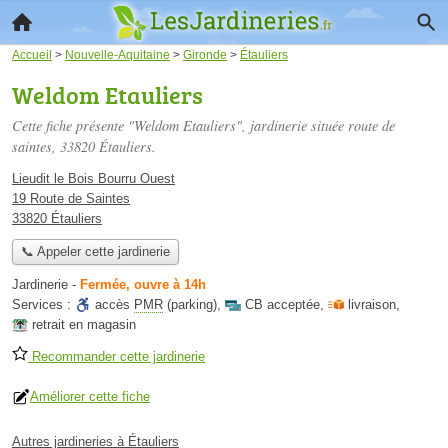
Accueil
>
Nouvelle-Aquitaine
>
Gironde
>
Étauliers
Weldom Etauliers
Cette fiche présente "Weldom Etauliers", jardinerie située
route de
saintes
, 33820 Étauliers.
Lieudit le Bois Bourru Ouest
19 Route de Saintes
33820 Étauliers
📞 Appeler cette jardinerie
Jardinerie
-
Fermée, ouvre à 14h
Services :
accès
PMR
(parking)
,
CB acceptée
,
livraison
,
retrait en magasin
Recommander cette jardinerie
Améliorer cette fiche
Autres jardineries à Étauliers