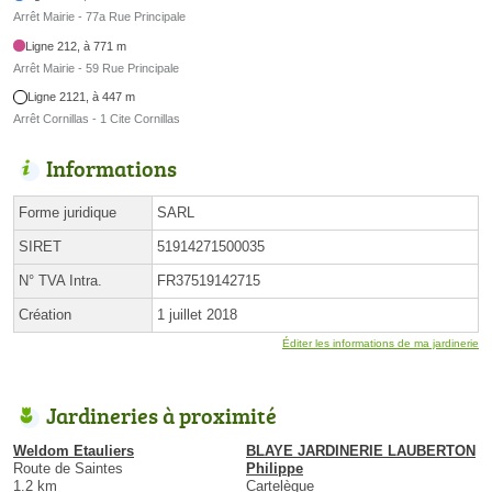
Arrêt Mairie - 77a Rue Principale
Ligne 212, à 771 m
Arrêt Mairie - 59 Rue Principale
Ligne 2121, à 447 m
Arrêt Cornillas - 1 Cite Cornillas
Informations
Forme juridique
SARL
SIRET
51914271500035
N° TVA Intra.
FR37519142715
Création
1 juillet 2018
Éditer les informations de ma jardinerie
Jardineries à proximité
Weldom Etauliers
BLAYE JARDINERIE LAUBERTON
Route de Saintes
Philippe
1.2 km
Cartelègue