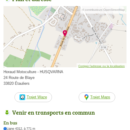
© contributeurs OpenStreetMap
Corriger l’adresse ou la localisation
Horaud Motoculture - HUSQVARNA
24 Route de Blaye
33820 Étauliers
Trajet Waze
Trajet Maps
Venir en transports en commun
En bus
Ligne 4312, à 771 m