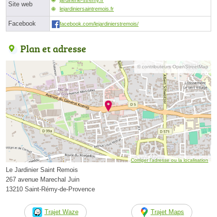
Site web
lejardiniersaintremois.fr
Facebook
facebook.com/lejardinierstremois/
Plan et adresse
© contributeurs OpenStreetMap
Corriger l’adresse ou la localisation
Le Jardinier Saint Remois
267 avenue Marechal Juin
13210 Saint-Rémy-de-Provence
Trajet Waze
Trajet Maps