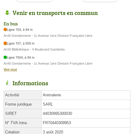
Venir en transports en commun
En bus
Ligne 704, à 94 m
Arrêt Gendarmerie - 1c Avenue 1ere Division Française Libre
Ligne 707, à 559 m
Arrêt Bibliothèque - 4 Boulevard Gambetta
Ligne 7504, à 94 m
Arrêt Gendarmerie - 1c Avenue 1ere Division Française Libre
Voir tout
Informations
Activitié
Animalerie
Forme juridique
SARL
SIRET
44030995300030
N° TVA Intra.
FR70440309953
Création
3 août 2020