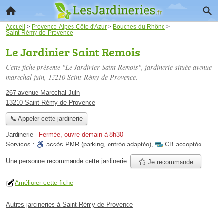
Accueil
>
Provence-Alpes-Côte d'Azur
>
Bouches-du-Rhône
>
Saint-Rémy-de-Provence
Le Jardinier Saint Remois
Cette fiche présente "Le Jardinier Saint Remois", jardinerie située
avenue
marechal juin
, 13210 Saint-Rémy-de-Provence.
267 avenue Marechal Juin
13210 Saint-Rémy-de-Provence
📞 Appeler cette jardinerie
Jardinerie
-
Fermée, ouvre demain à 8h30
Services :
accès
PMR
(parking, entrée adaptée)
,
CB acceptée
Une personne
recommande
cette jardinerie.
Je recommande
Améliorer cette fiche
Autres jardineries à Saint-Rémy-de-Provence