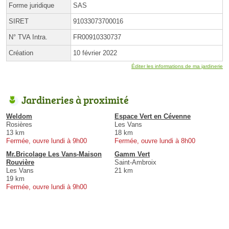
Forme juridique
SAS
SIRET
91033073700016
N° TVA Intra.
FR00910330737
Création
10 février 2022
Éditer les informations de ma jardinerie
Jardineries à proximité
Weldom
Espace Vert en Cévenne
Rosières
Les Vans
13 km
18 km
Fermée, ouvre lundi à 9h00
Fermée, ouvre lundi à 8h00
Mr.Bricolage Les Vans-Maison
Gamm Vert
Rouvière
Saint-Ambroix
Les Vans
21 km
19 km
Fermée, ouvre lundi à 9h00