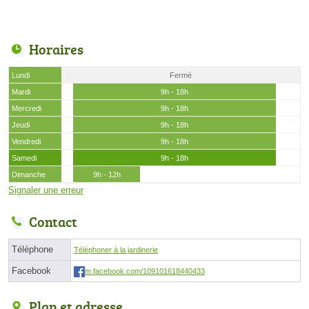
Horaires
Lundi
Fermé
Mardi
9h - 18h
Mercredi
9h - 18h
Jeudi
9h - 18h
Vendredi
9h - 18h
Samedi
9h - 18h
Dimanche
9h - 12h
Signaler une erreur
Contact
Téléphone
Téléphoner à la jardinerie
Facebook
m.facebook.com/109101618440433
Plan et adresse