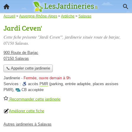
Accueil
>
Auvergne-Rhône-Alpes
>
Ardèche
>
Salavas
Jardi Ceven'
Cette fiche présente "Jardi Ceven'", jardinerie située
route de barjac
,
07150 Salavas.
900 Route de Barjac
07150 Salavas
📞 Appeler cette jardinerie
Jardinerie
-
Fermée, ouvre demain à 9h
Services :
accès
PMR
(parking, entrée adaptée, places assises
PMR)
,
CB acceptée
Recommander cette jardinerie
Améliorer cette fiche
Autres jardineries à Salavas