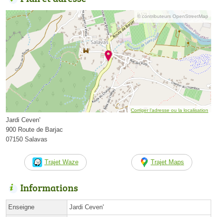
© contributeurs OpenStreetMap
Corriger l’adresse ou la localisation
Jardi Ceven'
900 Route de Barjac
07150 Salavas
Trajet Waze
Trajet Maps
Informations
Enseigne
Jardi Ceven'