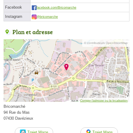
Facebook
facebook.com/Bricomarche
Instagram
@bricomarche
Plan et adresse
© contributeurs OpenStreetMap
Corriger l’adresse ou la localisation
Bricomarché
94 Rue du Mas
07430 Davézieux
Trajet Waze
Trajet Maps