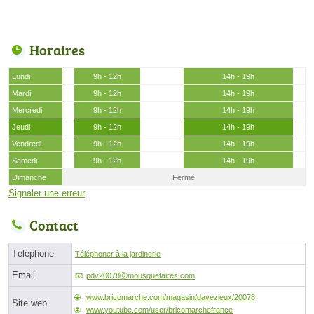
Horaires
Lundi
9h - 12h
14h - 19h
Mardi
9h - 12h
14h - 19h
Mercredi
9h - 12h
14h - 19h
Jeudi
9h - 12h
14h - 19h
Vendredi
9h - 12h
14h - 19h
Samedi
9h - 12h
14h - 19h
Dimanche
Fermé
Signaler une erreur
Contact
Téléphone
Téléphoner à la jardinerie
Email
pdv20078ⓐmousquetaires.com
www.bricomarche.com/magasin/davezieux/20078
Site web
www.youtube.com/user/bricomarchefrance