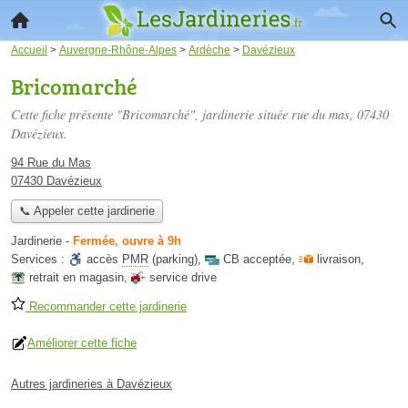
Accueil
>
Auvergne-Rhône-Alpes
>
Ardèche
>
Davézieux
Bricomarché
Cette fiche présente "Bricomarché", jardinerie située
rue du mas
, 07430
Davézieux.
94 Rue du Mas
07430 Davézieux
📞 Appeler cette jardinerie
Jardinerie
-
Fermée, ouvre à 9h
Services :
accès
PMR
(parking)
,
CB acceptée
,
livraison
,
retrait en magasin
,
service drive
Recommander cette jardinerie
Améliorer cette fiche
Autres jardineries à Davézieux