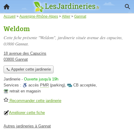
Accueil
>
Auvergne-Rhône-Alpes
>
Allier
>
Gannat
Weldom
Cette fiche présente "Weldom", jardinerie située
avenue des capucins
,
03800 Gannat.
18 avenue des Capucins
03800 Gannat
📞 Appeler cette jardinerie
Jardinerie
-
Ouverte jusqu'à 19h
Services :
accès
PMR
(parking)
,
CB acceptée
,
retrait en magasin
Recommander cette jardinerie
Améliorer cette fiche
Autres jardineries à Gannat