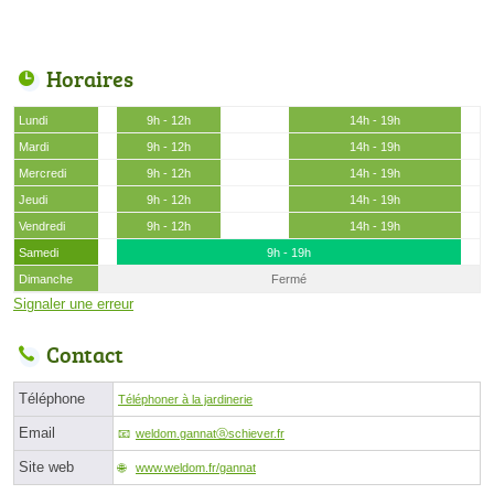
Horaires
Lundi
9h - 12h
14h - 19h
Mardi
9h - 12h
14h - 19h
Mercredi
9h - 12h
14h - 19h
Jeudi
9h - 12h
14h - 19h
Vendredi
9h - 12h
14h - 19h
Samedi
9h - 19h
Dimanche
Fermé
Signaler une erreur
Contact
Téléphone
Téléphoner à la jardinerie
Email
weldom.gannatⓐschiever.fr
Site web
www.weldom.fr/gannat