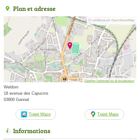
Plan et adresse
© contributeurs OpenStreetMap
Corriger l’adresse ou la localisation
Weldom
18 avenue des Capucins
03800 Gannat
Trajet Waze
Trajet Maps
Informations