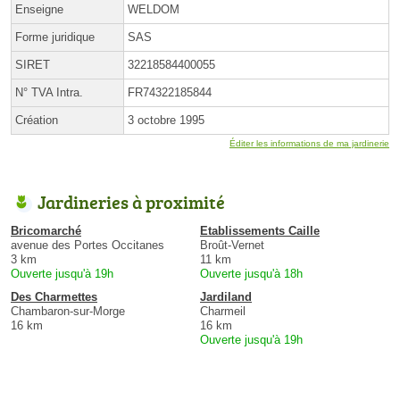
Enseigne
WELDOM
Forme juridique
SAS
SIRET
32218584400055
N° TVA Intra.
FR74322185844
Création
3 octobre 1995
Éditer les informations de ma jardinerie
Jardineries à proximité
Bricomarché
Etablissements Caille
avenue des Portes Occitanes
Broût-Vernet
3 km
11 km
Ouverte jusqu'à 19h
Ouverte jusqu'à 18h
Des Charmettes
Jardiland
Chambaron-sur-Morge
Charmeil
16 km
16 km
Ouverte jusqu'à 19h