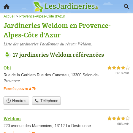
Accueil
>
Provence-Alpes-Côte d'Azur
Jardineries Weldom en Provence-
Alpes-Côte d'Azur
Liste des jardineries Pacaïennes du réseau Weldom.
17 jardineries Weldom référencées
Obi
4,0 étoiles sur 5
3618 avis
Rue de la Garbiero Rue des Canesteu, 13300 Salon-de-
Provence
Fermée, ouvre à 7h
Horaires
Téléphone
Weldom
4,0 étoiles sur 5
683 avis
220 avenue des Marronniers, 13112 La Destrousse