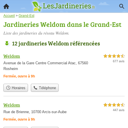
Accueil
>
Grand-Est
Jardineries Weldom dans le Grand-Est
Liste des jardineries du réseau Weldom.
12 jardineries Weldom référencées
Weldom
4,5 étoiles sur 5
677 avis
Avenue de la Gare Centre Commercial Atac, 67560
Rosheim
Fermée, ouvre à 9h
Horaires
Téléphone
Weldom
4,5 étoiles sur 5
447 avis
Rue de Brienne, 10700 Arcis-sur-Aube
Fermée, ouvre à 9h