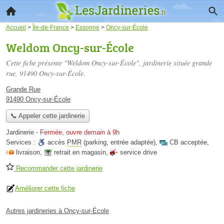
Accueil
>
Île-de-France
>
Essonne
>
Oncy-sur-École
Weldom Oncy-sur-École
Cette fiche présente "Weldom Oncy-sur-École", jardinerie située
grande
rue
, 91490 Oncy-sur-École.
Grande Rue
91490 Oncy-sur-École
📞 Appeler cette jardinerie
Jardinerie
-
Fermée, ouvre demain à 9h
Services :
accès
PMR
(parking, entrée adaptée)
,
CB acceptée
,
livraison
,
retrait en magasin
,
service drive
Recommander cette jardinerie
Améliorer cette fiche
Autres jardineries à Oncy-sur-École