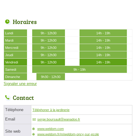
Horaires
Lundi
9h - 12h30
14h - 19h
Mardi
9h - 12h30
14h - 19h
Mercredi
9h - 12h30
14h - 19h
Jeudi
9h - 12h30
14h - 19h
Vendredi
9h - 12h30
14h - 19h
Samedi
9h - 19h
Dimanche
9h30 - 12h30
Signaler une erreur
Contact
Téléphone
Téléphoner à la jardinerie
Email
serge.boursaultⓐwanadoo.fr
www.weldom.com
Site web
www.weldom.fr/m/weldom-oncy-sur-ecole