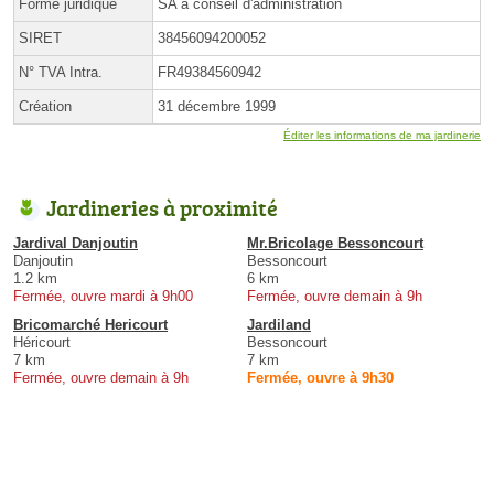
Forme juridique
SA à conseil d'administration
SIRET
38456094200052
N° TVA Intra.
FR49384560942
Création
31 décembre 1999
Éditer les informations de ma jardinerie
Jardineries à proximité
Jardival Danjoutin
Mr.Bricolage Bessoncourt
Danjoutin
Bessoncourt
1.2 km
6 km
Fermée, ouvre mardi à 9h00
Fermée, ouvre demain à 9h
Bricomarché Hericourt
Jardiland
Héricourt
Bessoncourt
7 km
7 km
Fermée, ouvre demain à 9h
Fermée, ouvre à 9h30