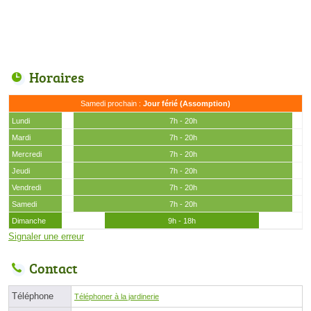
Horaires
Samedi prochain :
Jour férié (Assomption)
Lundi
7h - 20h
Mardi
7h - 20h
Mercredi
7h - 20h
Jeudi
7h - 20h
Vendredi
7h - 20h
Samedi
7h - 20h
Dimanche
9h - 18h
Signaler une erreur
Contact
Téléphone
Téléphoner à la jardinerie