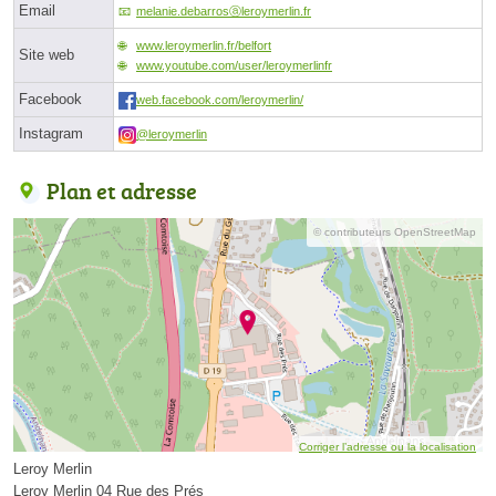
Email
melanie.debarrosⓐleroymerlin.fr
www.leroymerlin.fr/belfort
Site web
www.youtube.com/user/leroymerlinfr
Facebook
web.facebook.com/leroymerlin/
Instagram
@leroymerlin
Plan et adresse
© contributeurs OpenStreetMap
Corriger l’adresse ou la localisation
Leroy Merlin
Leroy Merlin 04 Rue des Prés