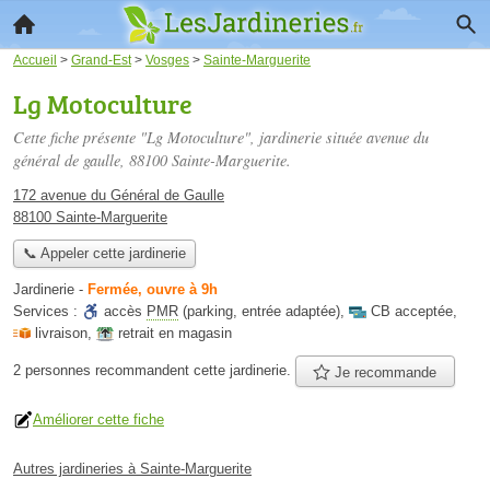
Accueil
>
Grand-Est
>
Vosges
>
Sainte-Marguerite
Lg Motoculture
Cette fiche présente "Lg Motoculture", jardinerie située
avenue du
général de gaulle
, 88100 Sainte-Marguerite.
172 avenue du Général de Gaulle
88100 Sainte-Marguerite
📞 Appeler cette jardinerie
Jardinerie
-
Fermée, ouvre à 9h
Services :
accès
PMR
(parking, entrée adaptée)
,
CB acceptée
,
livraison
,
retrait en magasin
2 personnes
recommandent
cette jardinerie.
Je recommande
Améliorer cette fiche
Autres jardineries à Sainte-Marguerite