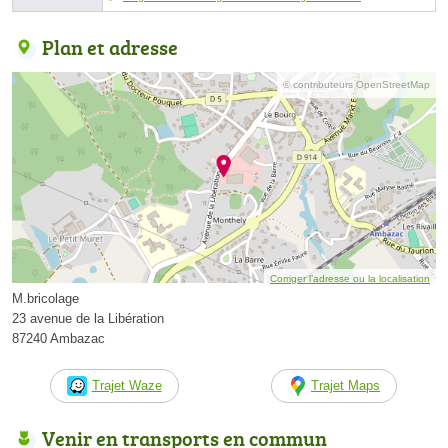
Plan et adresse
© contributeurs OpenStreetMap
Corriger l’adresse ou la localisation
M.bricolage
23 avenue de la Libération
87240 Ambazac
Trajet Waze
Trajet Maps
Venir en transports en commun