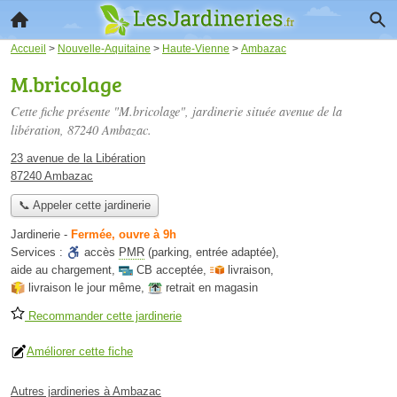
Accueil
>
Nouvelle-Aquitaine
>
Haute-Vienne
>
Ambazac
M.bricolage
Cette fiche présente "M.bricolage", jardinerie située
avenue de la
libération
, 87240 Ambazac.
23 avenue de la Libération
87240 Ambazac
📞 Appeler cette jardinerie
Jardinerie
-
Fermée, ouvre à 9h
Services :
accès
PMR
(parking, entrée adaptée)
,
aide au chargement
,
CB acceptée
,
livraison
,
livraison le jour même
,
retrait en magasin
Recommander cette jardinerie
Améliorer cette fiche
Autres jardineries à Ambazac