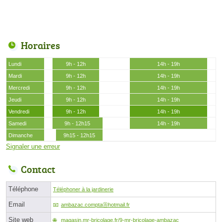
Horaires
Lundi
9h - 12h
14h - 19h
Mardi
9h - 12h
14h - 19h
Mercredi
9h - 12h
14h - 19h
Jeudi
9h - 12h
14h - 19h
Vendredi
9h - 12h
14h - 19h
Samedi
9h - 12h15
14h - 19h
Dimanche
9h15 - 12h15
Signaler une erreur
Contact
Téléphone
Téléphoner à la jardinerie
Email
ambazac.comptaⓐhotmail.fr
Site web
magasin.mr-bricolage.fr/9-mr-bricolage-ambazac