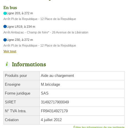
En bus
Ligne 203, à 272 m
Arrêt Pl.de la Republique - 12 Place de la Republique
Ligne LR19, à 234 m
Arrêt Ambazac - Champ de foire* - 26 Avenue de la Libération
Ligne 230, à 272 m
Arrêt Pl.de la Republique - 12 Place de la Republique
Voir tout
Informations
Produits pour
Aide au chargement
Enseigne
M.bricolage
Forme juridique
SAS
SIRET
31492717900049
N° TVA Intra.
FR94314927179
Création
4 juillet 2012
Éditer les informations de ma jardinerie