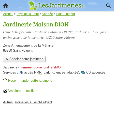
Accueil
>
Pays de la Loire
>
Vendée
>
Saint-Fulgent
Jardinerie Maison DION
Cette fiche présente "Jardinerie Maison DION", jardinerie située
zone
aménagement de la métairie
, 85250 Saint-Fulgent.
Zone Aménagement de la Métairie
85250 Saint-Fulgent
📞 Appeler cette jardinerie
Jardinerie
-
Fermée, ouvre lundi à 9h00
Services :
accès
PMR
(parking, entrée adaptée)
,
CB acceptée
Recommander cette jardinerie
Améliorer cette fiche
Autres jardineries à Saint-Fulgent