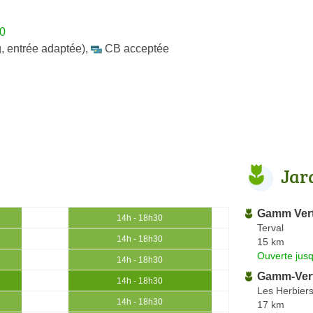
30
, entrée adaptée)
,
CB acceptée
Jar
Gamm Ver
14h - 18h30
Terval
14h - 18h30
15 km
Ouverte jus
14h - 18h30
Gamm-Ver
14h - 18h30
Les Herbier
14h - 18h30
17 km