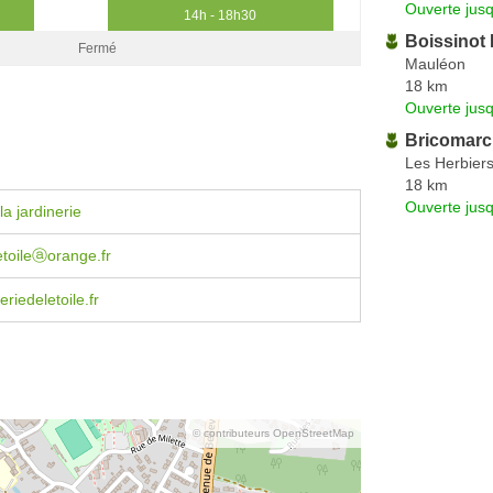
Ouverte jus
14h - 18h30
Boissinot
Fermé
Mauléon
18 km
Ouverte jus
Bricomar
Les Herbier
18 km
Ouverte jus
a jardinerie
.etoileⓐorange.fr
riedeletoile.fr
© contributeurs OpenStreetMap