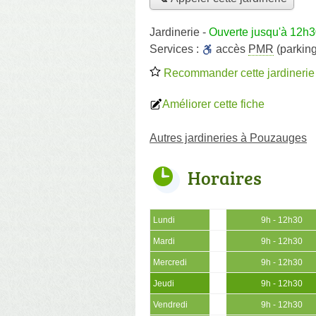
Jardinerie
-
Ouverte jusqu'à 12h
Services :
accès
PMR
(parking
Recommander cette jardinerie
Améliorer cette fiche
Autres jardineries à Pouzauges
Horaires
Lundi
9h - 12h30
Mardi
9h - 12h30
Mercredi
9h - 12h30
Jeudi
9h - 12h30
Vendredi
9h - 12h30