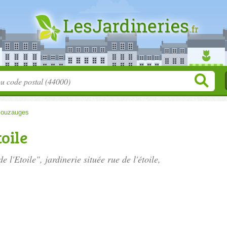
ouzauges
toile
de l'Etoile", jardinerie située
rue de l'étoile
,