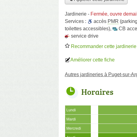
Jardinerie
-
Fermée, ouvre demai
Services :
accès
PMR
(parking
toilettes accessibles)
,
CB acce
service drive
Recommander cette jardinerie
Améliorer cette fiche
Autres jardineries à Puget-sur-A
Horaires
Lundi
Mardi
Mercredi