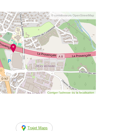
© contributeurs OpenStreetMap
Corriger l’adresse ou la localisation
Trajet Maps