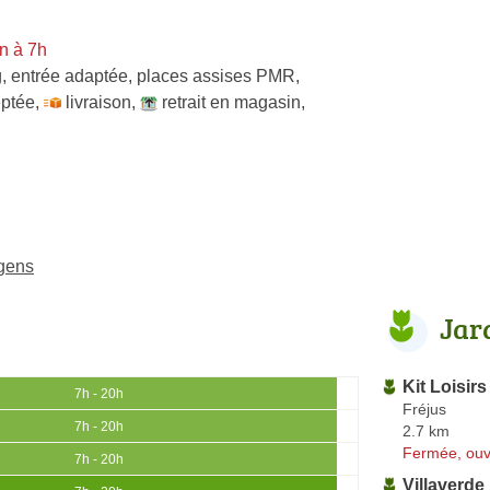
n à 7h
, entrée adaptée, places assises PMR,
ptée
,
livraison
,
retrait en magasin
,
rgens
Jar
Kit Loisirs
7h - 20h
Fréjus
7h - 20h
2.7 km
Fermée, ouv
7h - 20h
Villaverde