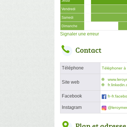
Jeudi
Vendredi
Samedi
Dimanche
Signaler une erreur
Contact
Téléphone
Téléphoner à l
www.leroym
Site web
fr.linkedi
Facebook
fr-fr.face
Instagram
@leroymer
Plan et adresse