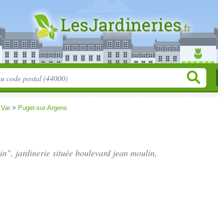
>
Var
>
Puget-sur-Argens
in", jardinerie située
boulevard jean moulin
,