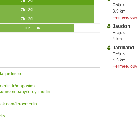
7h - 20h
Fréjus
7h - 20h
3.9 km
Fermée, ouv
7h - 20h
Jaudon
10h - 18h
Fréjus
4 km
Jardiland
Fréjus
4.5 km
Fermée, ouv
a jardinerie
erlin.fr/magasins
n.com/company/leroy-merlin
book.com/leroymerlin
lin