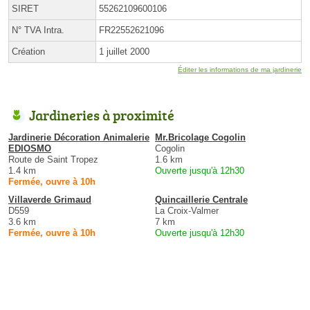
SIRET
55262109600106
N° TVA Intra.
FR22552621096
Création
1 juillet 2000
Éditer les informations de ma jardinerie
Jardineries à proximité
Jardinerie Décoration Animalerie
Mr.Bricolage Cogolin
EDIOSMO
Cogolin
Route de Saint Tropez
1.6 km
1.4 km
Ouverte jusqu'à 12h30
Fermée, ouvre à 10h
Villaverde Grimaud
Quincaillerie Centrale
D559
La Croix-Valmer
3.6 km
7 km
Fermée, ouvre à 10h
Ouverte jusqu'à 12h30