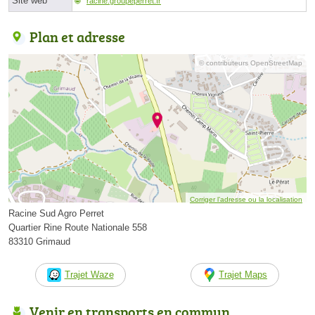
Site web
racine.groupeperret.fr
Plan et adresse
© contributeurs OpenStreetMap
Corriger l’adresse ou la localisation
Racine Sud Agro Perret
Quartier Rine Route Nationale 558
83310 Grimaud
Trajet Waze
Trajet Maps
Venir en transports en commun