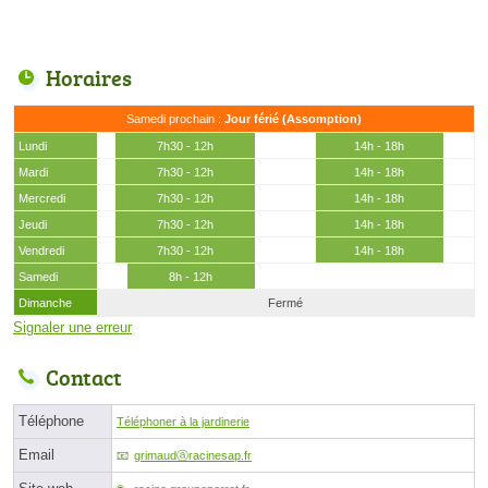
Horaires
Samedi prochain :
Jour férié (Assomption)
Lundi
7h30 - 12h
14h - 18h
Mardi
7h30 - 12h
14h - 18h
Mercredi
7h30 - 12h
14h - 18h
Jeudi
7h30 - 12h
14h - 18h
Vendredi
7h30 - 12h
14h - 18h
Samedi
8h - 12h
Dimanche
Fermé
Signaler une erreur
Contact
Téléphone
Téléphoner à la jardinerie
Email
grimaudⓐracinesap.fr