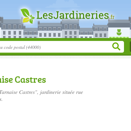
ise Castres
 Tarnaise Castres", jardinerie située
rue
s.