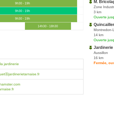
M. Bricola
9h30 - 19h
Zone Industr
9h30 - 19h
3 km
Ouverte jus
9h30 - 19h
Quincaille
14h30 - 18h30
Montredon-
14 km
Ouverte jus
Jardinerie
Aussillon
16 km
Fermée, ouv
a jardinerie
etⓐjardinerietarnaise.fr
hamster.com
arnaise.fr