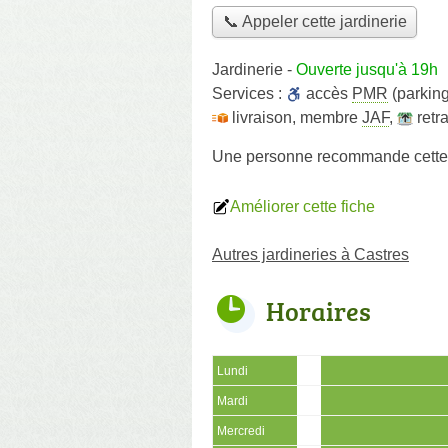
📞 Appeler cette jardinerie
Jardinerie
-
Ouverte jusqu'à 19h
Services :
accès
PMR
(parking
livraison
,
membre
JAF
,
retr
Une personne
recommande
cette
Améliorer cette fiche
Autres jardineries à Castres
Horaires
Lundi
Mardi
Mercredi