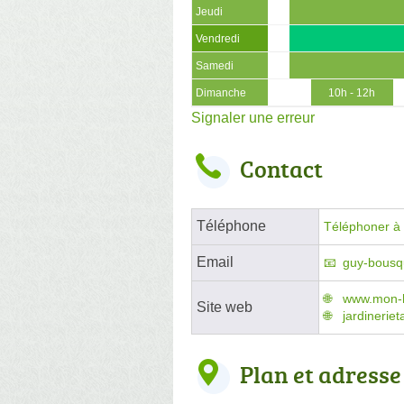
Jeudi
Vendredi
Samedi
Dimanche
10h - 12h
Signaler une erreur
Contact
Téléphone
Téléphoner à l
Email
guy-bousqu
www.mon-
Site web
jardineriet
Plan et adresse