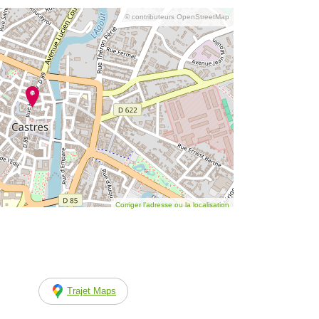
© contributeurs OpenStreetMap
Corriger l’adresse ou la localisation
Trajet Maps