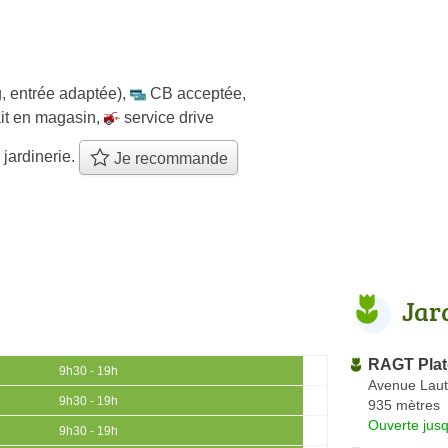
, entrée adaptée)
,
CB acceptée
,
ait en magasin
,
service drive
 jardinerie.
Je recommande
Jar
RAGT Plat
9h30 - 19h
Avenue Laut
9h30 - 19h
935 mètres
Ouverte jus
9h30 - 19h