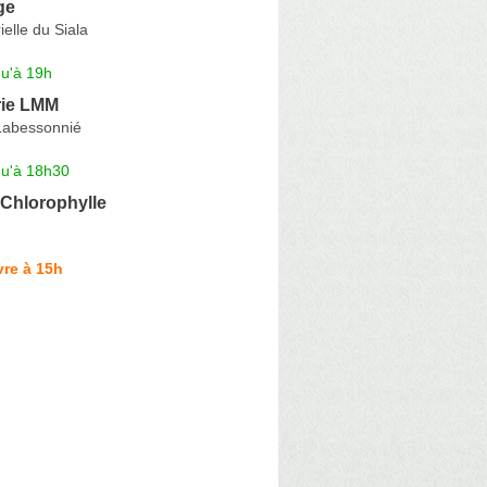
ge
ielle du Siala
qu'à 19h
rie LMM
Labessonnié
qu'à 18h30
 Chlorophylle
re à 15h