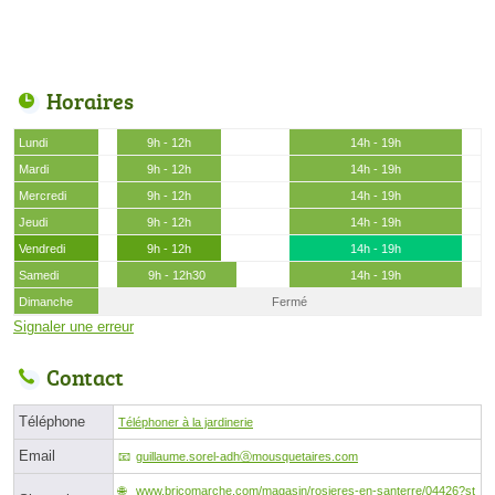
Horaires
Lundi
9h - 12h
14h - 19h
Mardi
9h - 12h
14h - 19h
Mercredi
9h - 12h
14h - 19h
Jeudi
9h - 12h
14h - 19h
Vendredi
9h - 12h
14h - 19h
Samedi
9h - 12h30
14h - 19h
Dimanche
Fermé
Signaler une erreur
Contact
Téléphone
Téléphoner à la jardinerie
Email
guillaume.sorel-adhⓐmousquetaires.com
www.bricomarche.com/magasin/rosieres-en-santerre/04426?st