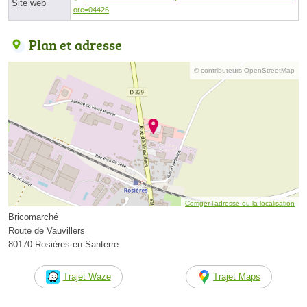
Site web
ore=04426
Plan et adresse
© contributeurs OpenStreetMap
Corriger l’adresse ou la localisation
Bricomarché
Route de Vauvillers
80170 Rosières-en-Santerre
Trajet Waze
Trajet Maps