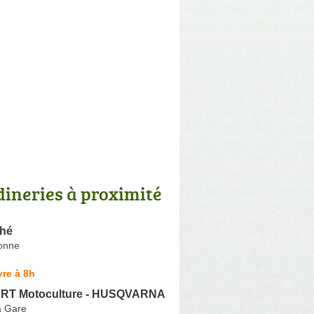
dineries à proximité
ché
onne
re à 8h
T Motoculture - HUSQVARNA
a Gare