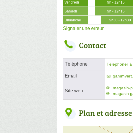
Vendredi
9h - 12h15
Samedi
9h - 12h15
Dimanche
9h30 - 12h30
Signaler une erreur
Contact
Téléphone
Téléphoner à l
Email
gammvert.
magasin-pr
Site web
magasin.g
Plan et adresse