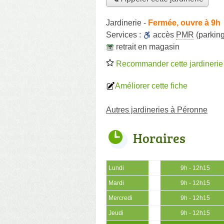
Jardinerie
-
Fermée, ouvre à 9h
Services :
accès
PMR
(parking
retrait en magasin
Recommander cette jardinerie
Améliorer cette fiche
Autres jardineries à Péronne
Horaires
Lundi
9h - 12h15
Mardi
9h - 12h15
Mercredi
9h - 12h15
Jeudi
9h - 12h15