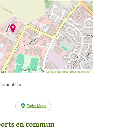
Corriger l’adresse ou la localisation
agement Du
Trajet Maps
ports en commun