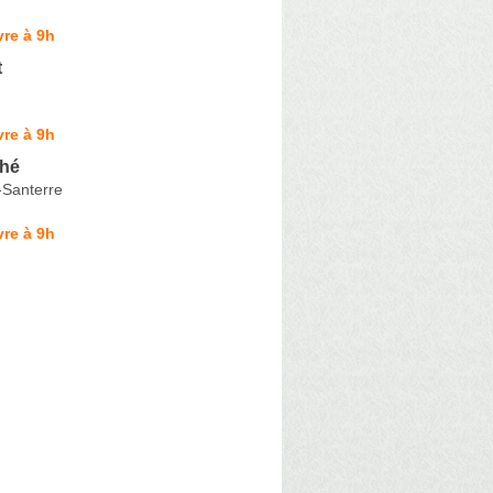
re à 9h
t
re à 9h
ché
-Santerre
re à 9h