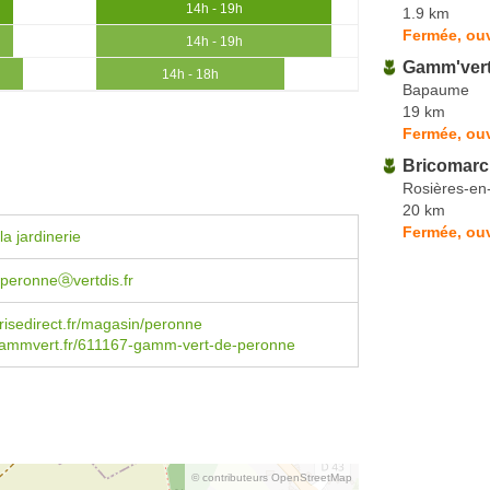
14h - 19h
1.9 km
Fermée, ouv
14h - 19h
Gamm'ver
14h - 18h
Bapaume
19 km
Fermée, ouv
Bricomar
Rosières-en
20 km
Fermée, ouv
a jardinerie
peronneⓐvertdis.fr
isedirect.fr/magasin/peronne
ammvert.fr/611167-gamm-vert-de-peronne
© contributeurs OpenStreetMap