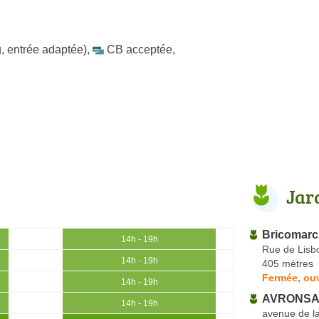
, entrée adaptée)
,
CB acceptée
,
Jar
Bricomar
14h - 19h
Rue de Lisb
14h - 19h
405 mètres
Fermée, ouv
14h - 19h
AVRONSAR
14h - 19h
avenue de l