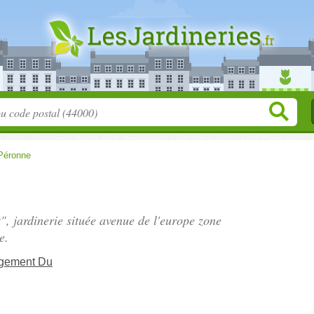
Péronne
", jardinerie située
avenue de l'europe zone
e.
agement Du