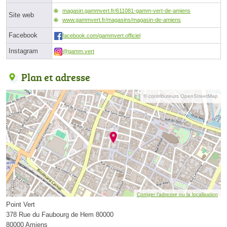
magasin.gammvert.fr/611081-gamm-vert-de-amiens
Site web
www.gammvert.fr/magasins/magasin-de-amiens
Facebook
facebook.com/gammvert.officiel
Instagram
@gamm.vert
Plan et adresse
© contributeurs OpenStreetMap
Corriger l’adresse ou la localisation
Point Vert
378 Rue du Faubourg de Hem 80000
80000 Amiens