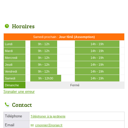
Horaires
Samedi prochain :
Jour férié (Assomption)
Lundi
9h - 12h
14h - 19h
Mardi
9h - 12h
14h - 19h
Mercredi
9h - 12h
14h - 19h
Jeudi
9h - 12h
14h - 19h
Vendredi
9h - 12h
14h - 19h
Samedi
9h - 12h30
14h - 19h
Dimanche
Fermé
Signaler une erreur
Contact
Téléphone
Téléphoner à la jardinerie
Email
cmonnierⓐnoriap.fr