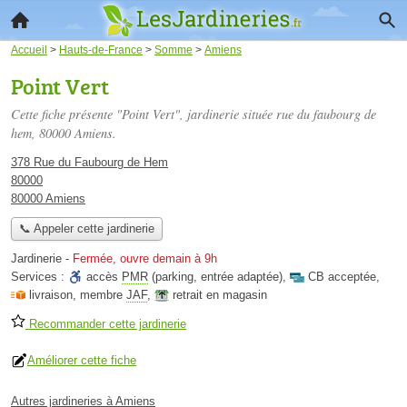
Accueil
>
Hauts-de-France
>
Somme
>
Amiens
Point Vert
Cette fiche présente "Point Vert", jardinerie située
rue du faubourg de
hem
, 80000 Amiens.
378 Rue du Faubourg de Hem
80000
80000 Amiens
📞 Appeler cette jardinerie
Jardinerie
-
Fermée, ouvre demain à 9h
Services :
accès
PMR
(parking, entrée adaptée)
,
CB acceptée
,
livraison
,
membre
JAF
,
retrait en magasin
Recommander cette jardinerie
Améliorer cette fiche
Autres jardineries à Amiens