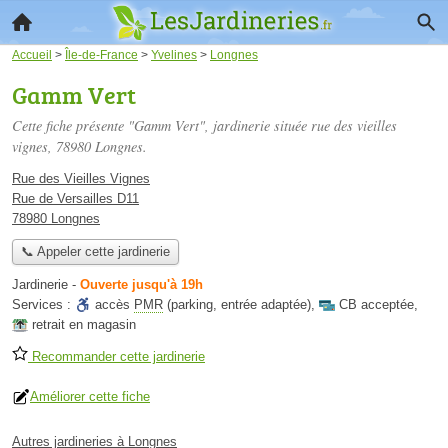
Accueil
>
Île-de-France
>
Yvelines
>
Longnes
Gamm Vert
Cette fiche présente "Gamm Vert", jardinerie située
rue des vieilles
vignes
, 78980 Longnes.
Rue des Vieilles Vignes
Rue de Versailles D11
78980 Longnes
📞 Appeler cette jardinerie
Jardinerie
-
Ouverte jusqu'à 19h
Services :
accès
PMR
(parking, entrée adaptée)
,
CB acceptée
,
retrait en magasin
Recommander cette jardinerie
Améliorer cette fiche
Autres jardineries à Longnes