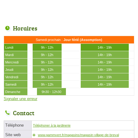
Horaires
Samedi prochain :
Jour férié (Assomption)
Lundi
9h - 12h
14h - 19h
Mardi
9h - 12h
14h - 19h
Mercredi
9h - 12h
14h - 19h
Jeudi
9h - 12h
14h - 19h
Vendredi
9h - 12h
14h - 19h
Samedi
9h - 12h
14h - 19h
Dimanche
9h30 - 12h30
Signaler une erreur
Contact
Téléphone
Téléphoner à la jardinerie
Site web
www.gammvert.fr/magasins/magasin-village-de-breval