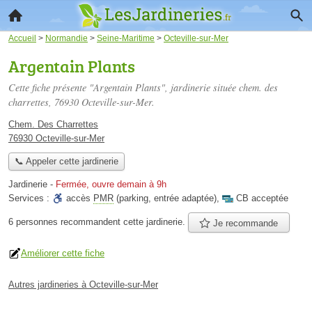
Accueil
>
Normandie
>
Seine-Maritime
>
Octeville-sur-Mer
Argentain Plants
Cette fiche présente "Argentain Plants", jardinerie située
chem. des
charrettes
, 76930 Octeville-sur-Mer.
Chem. Des Charrettes
76930 Octeville-sur-Mer
📞 Appeler cette jardinerie
Jardinerie
-
Fermée, ouvre demain à 9h
Services :
accès
PMR
(parking, entrée adaptée)
,
CB acceptée
6 personnes
recommandent
cette jardinerie.
Je recommande
Améliorer cette fiche
Autres jardineries à Octeville-sur-Mer