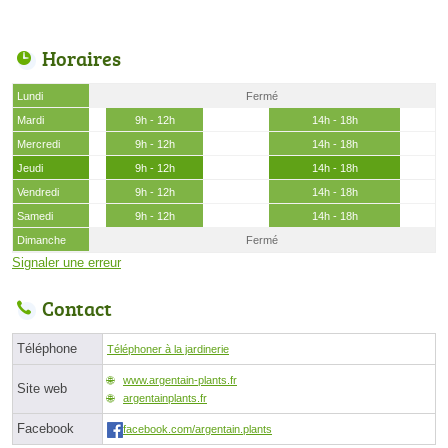
Horaires
Lundi
Fermé
Mardi
9h - 12h
14h - 18h
Mercredi
9h - 12h
14h - 18h
Jeudi
9h - 12h
14h - 18h
Vendredi
9h - 12h
14h - 18h
Samedi
9h - 12h
14h - 18h
Dimanche
Fermé
Signaler une erreur
Contact
Téléphone
Téléphoner à la jardinerie
www.argentain-plants.fr
Site web
argentainplants.fr
Facebook
facebook.com/argentain.plants