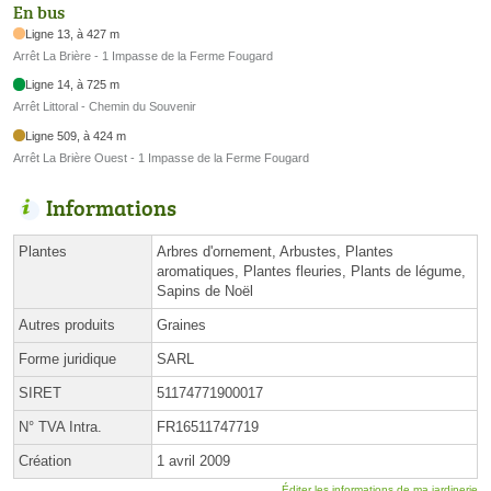
En bus
Ligne 13, à 427 m
Arrêt La Brière - 1 Impasse de la Ferme Fougard
Ligne 14, à 725 m
Arrêt Littoral - Chemin du Souvenir
Ligne 509, à 424 m
Arrêt La Brière Ouest - 1 Impasse de la Ferme Fougard
Informations
Plantes
Arbres d'ornement, Arbustes, Plantes
aromatiques, Plantes fleuries, Plants de légume,
Sapins de Noël
Autres produits
Graines
Forme juridique
SARL
SIRET
51174771900017
N° TVA Intra.
FR16511747719
Création
1 avril 2009
Éditer les informations de ma jardinerie