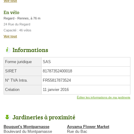
Voir tout
En vélo
Regard - Rennes, à 76 m
24 Rue du Regard
Capacité : 46 vélos
Voir tout
Informations
Forme juridique
SAS
SIRET
81787352400018
N° TVA Intra.
FR55817873524
Création
11 janvier 2016
Éditer les informations de ma jardinerie
Jardineries à proximité
Bouquet's Montparnasse
Aoyama Flower Market
Boulevard du Montparnasse
Rue du Bac