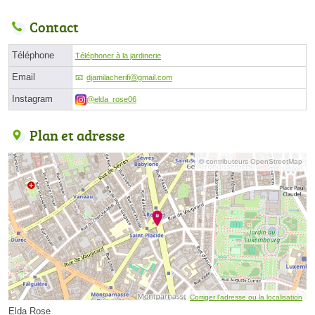
Contact
Téléphone
Téléphoner à la jardinerie
Email
djamilacherifiⓐgmail.com
Instagram
@elda_rose06
Plan et adresse
© contributeurs OpenStreetMap
Corriger l’adresse ou la localisation
Elda Rose