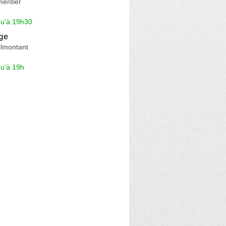
entier
qu'à 19h30
ge
lmontant
qu'à 19h