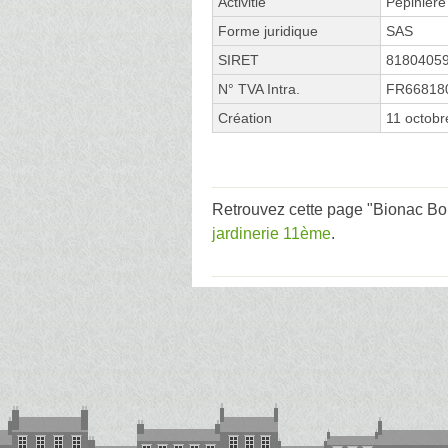
Activitié
Pépinière
Forme juridique
SAS
SIRET
8180405
N° TVA Intra.
FR66818
Création
11 octobr
Retrouvez cette page "Bionac Boul
jardinerie 11ème
.