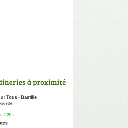
dineries à proximité
ur Tous - Bastille
oquette
qu'à 20h
stes