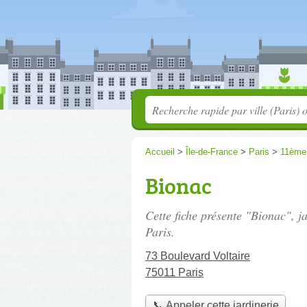
Accueil
>
Île-de-France
>
Paris
>
11ème
Bionac
Cette fiche présente "Bionac", j
Paris.
73 Boulevard Voltaire
75011 Paris
📞 Appeler cette jardinerie