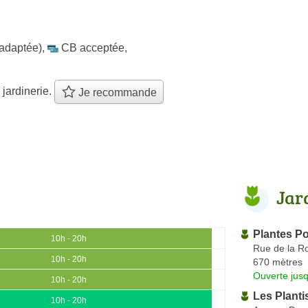
 adaptée)
,
CB acceptée
,
 jardinerie.
Je recommande
Jar
Plantes Po
10h - 20h
Rue de la R
10h - 20h
670 mètres
Ouverte jus
10h - 20h
Les Planti
10h - 20h