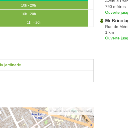
Avenue Parm
10h - 20h
790 mètres
Ouverte jus
10h - 20h
Mr Bricola
11h - 20h
Rue de Méni
1 km
Ouverte jus
a jardinerie
© contributeurs OpenStreetMap