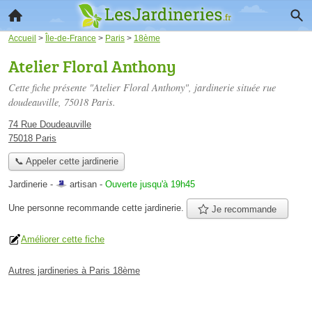
Accueil
>
Île-de-France
>
Paris
>
18ème
Atelier Floral Anthony
Cette fiche présente "Atelier Floral Anthony", jardinerie située
rue
doudeauville
, 75018 Paris.
74 Rue Doudeauville
75018 Paris
📞 Appeler cette jardinerie
Jardinerie -
artisan
-
Ouverte jusqu'à 19h45
Une personne
recommande
cette jardinerie.
Je recommande
Améliorer cette fiche
Autres jardineries à Paris 18ème