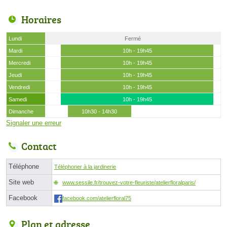
Horaires
Lundi
Fermé
Mardi
10h - 19h45
Mercredi
10h - 19h45
Jeudi
10h - 19h45
Vendredi
10h - 19h45
Samedi
10h - 19h45
Dimanche
10h30 - 14h30
Signaler une erreur
Contact
Téléphone
Téléphoner à la jardinerie
Site web
www.sessile.fr/trouvez-votre-fleuriste/atelierfloralparis/
Facebook
facebook.com/atelierfloral75
Plan et adresse