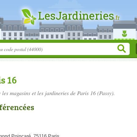
s 16
 les magasins et les
jardineries de Paris 16
(Passy).
éférencées
ond Poincaré, 75116 Paris