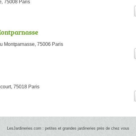
, 75008 Paris
Montparnasse
u Montparnasse, 75006 Paris
court, 75018 Paris
LesJardineries.com : petites et grandes jardineries près de chez vous