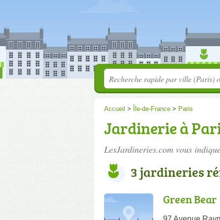
Accueil
>
Île-de-France
>
Paris
Jardinerie à Pari
LesJardineries.com vous indique
3 jardineries r
Green Bear
97 Avenue Raym