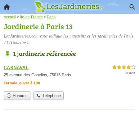
Accueil
>
Île-de-France
>
Paris
Jardinerie à Paris 13
LesJardineries.com vous indique les magasins et les
jardineries de Paris
13
(Gobelins).
1 jardinerie référencée
CARNAVAL
4,0 étoiles sur 5
28 avis
25 avenue des Gobelins, 75013 Paris
Fermée, ouvre à 10h
Horaires
Téléphone