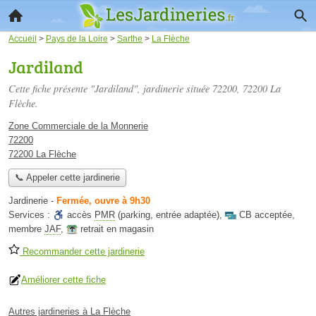
Accueil
>
Pays de la Loire
>
Sarthe
>
La Flèche
Jardiland
Cette fiche présente "Jardiland", jardinerie située
72200
, 72200 La
Flèche.
Zone Commerciale de la Monnerie
72200
72200 La Flèche
📞 Appeler cette jardinerie
Jardinerie
-
Fermée, ouvre à 9h30
Services :
accès
PMR
(parking, entrée adaptée)
,
CB acceptée
,
membre
JAF
,
retrait en magasin
Recommander cette jardinerie
Améliorer cette fiche
Autres jardineries à La Flèche