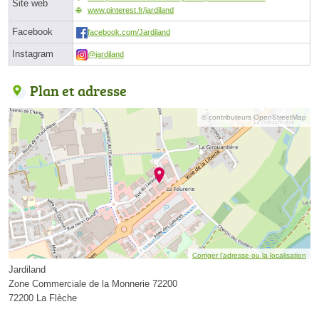
Site web
www.pinterest.fr/jardiland
Facebook
facebook.com/Jardiland
Instagram
@jardiland
Plan et adresse
© contributeurs OpenStreetMap
Corriger l’adresse ou la localisation
Jardiland
Zone Commerciale de la Monnerie 72200
72200 La Flèche