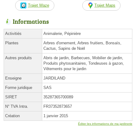
Trajet Waze
Trajet Maps
Informations
Activitiés
Animalerie, Pépinière
Plantes
Arbres d'ornement, Arbres fruitiers, Bonsaïs,
Cactus, Sapins de Noël
Autres produits
Abris de jardin, Barbecues, Mobilier de jardin,
Produits phytosanitaires, Tondeuses à gazon,
Vêtements pour le jardin
Enseigne
JARDILAND
Forme juridique
SAS
SIRET
35287365700089
N° TVA Intra.
FR37352873657
Création
1 janvier 2015
Éditer les informations de ma jardinerie