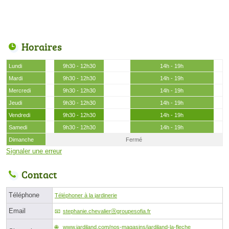
Horaires
Lundi
9h30 - 12h30
14h - 19h
Mardi
9h30 - 12h30
14h - 19h
Mercredi
9h30 - 12h30
14h - 19h
Jeudi
9h30 - 12h30
14h - 19h
Vendredi
9h30 - 12h30
14h - 19h
Samedi
9h30 - 12h30
14h - 19h
Dimanche
Fermé
Signaler une erreur
Contact
Téléphone
Téléphoner à la jardinerie
Email
stephanie.chevalierⓐgroupesofia.fr
www.jardiland.com/nos-magasins/jardiland-la-fleche