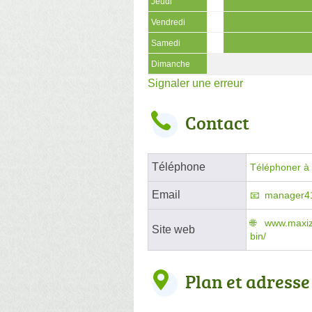
Jeudi
Vendredi
Samedi
Dimanche
Signaler une erreur
Contact
Téléphone
Téléphoner à l
Email
manager4
www.maxizo
Site web
bin/
Plan et adresse