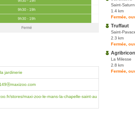
9h30 - 19h
Saint-Saturn
9h30 - 19h
1.4 km
Fermée, ou
9h30 - 19h
Truffaut
Fermé
Saint-Pavac
2.3 km
Fermée, ou
Agribricor
La Milesse
2.8 km
Fermée, ou
a jardinerie
149ⓐmaxizoo.com
o.fr/stores/maxi-zoo-le-mans-la-chapelle-saint-au