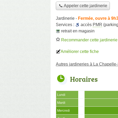
📞 Appeler cette jardinerie
Jardinerie
-
Fermée, ouvre à 9h
Services :
accès
PMR
(parking
retrait en magasin
Recommander cette jardinerie
Améliorer cette fiche
Autres jardineries à La Chapelle
Horaires
Lundi
Mardi
Mercredi