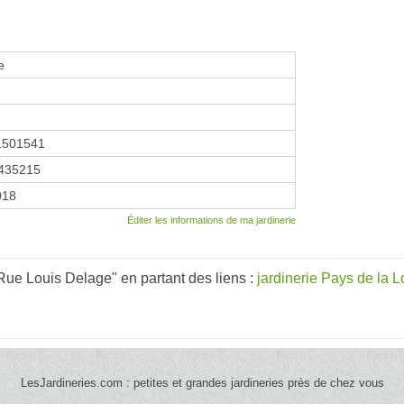
e
1501541
435215
2018
Éditer les informations de ma jardinerie
ue Louis Delage" en partant des liens :
jardinerie Pays de la L
LesJardineries.com : petites et grandes jardineries près de chez vous