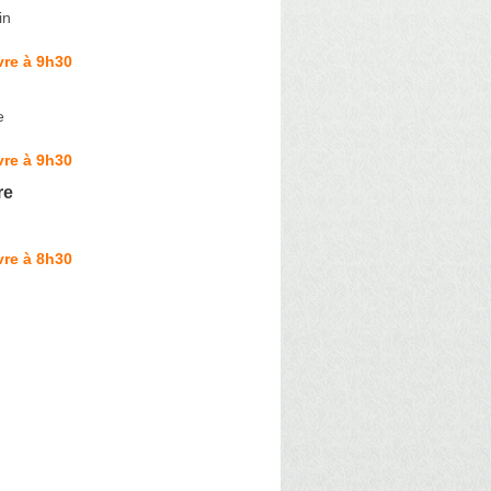
in
vre à 9h30
e
vre à 9h30
re
vre à 8h30