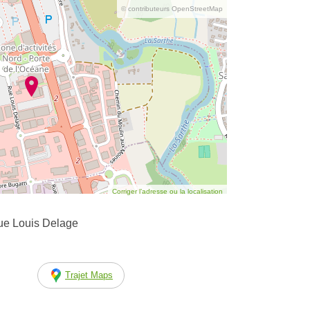
© contributeurs OpenStreetMap
Corriger l’adresse ou la localisation
e Louis Delage
Trajet Maps