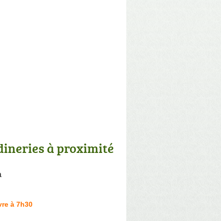
dineries à proximité
a
vre à 7h30