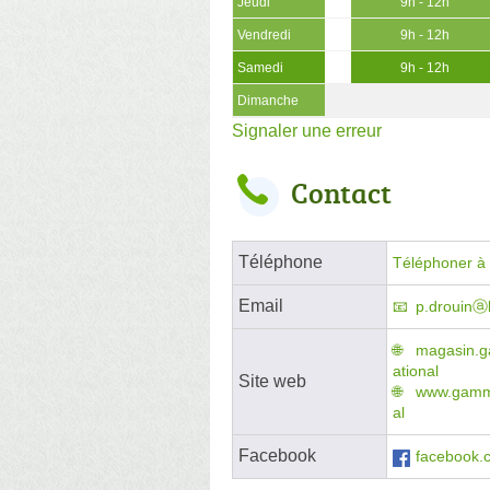
Jeudi
9h - 12h
Vendredi
9h - 12h
Samedi
9h - 12h
Dimanche
Signaler une erreur
Contact
Téléphone
Téléphoner à l
Email
p.drouinⓐ
magasin.g
ational
Site web
www.gammv
al
Facebook
facebook.