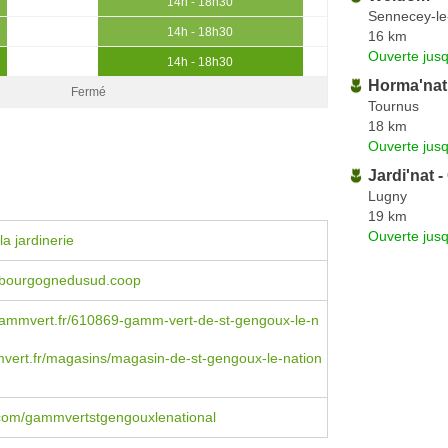
14h - 18h30
Sennecey-l
14h - 18h30
16 km
Ouverte jus
14h - 18h30
Horma'nat
Fermé
Tournus
18 km
Ouverte jus
Jardi'nat 
Lugny
19 km
Ouverte jus
a jardinerie
bourgognedusud.coop
ammvert.fr/610869-gamm-vert-de-st-gengoux-le-n
ert.fr/magasins/magasin-de-st-gengoux-le-nation
com/gammvertstgengouxlenational