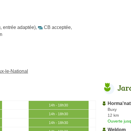
, entrée adaptée)
,
CB acceptée
,
in
ux-le-National
Jar
Horma'nat
14h - 18h30
Buxy
14h - 18h30
12 km
Ouverte jus
14h - 18h30
Weldom