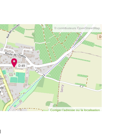
© contributeurs OpenStreetMap
Corriger l’adresse ou la localisation
l