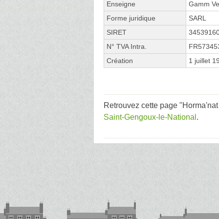
Enseigne
Gamm Ve
Forme juridique
SARL
SIRET
3453916
N° TVA Intra.
FR57345
Création
1 juillet 
Retrouvez cette page "Horma'nat 
Saint-Gengoux-le-National
.