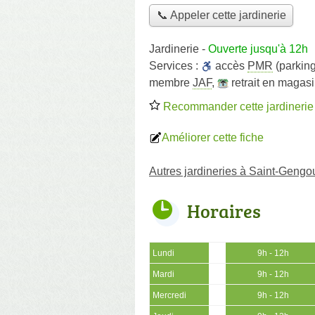
📞 Appeler cette jardinerie
Jardinerie
-
Ouverte jusqu'à 12h
Services :
accès
PMR
(parking
membre
JAF
,
retrait en magas
Recommander cette jardinerie
Améliorer cette fiche
Autres jardineries à Saint-Gengo
Horaires
Lundi
9h - 12h
Mardi
9h - 12h
Mercredi
9h - 12h