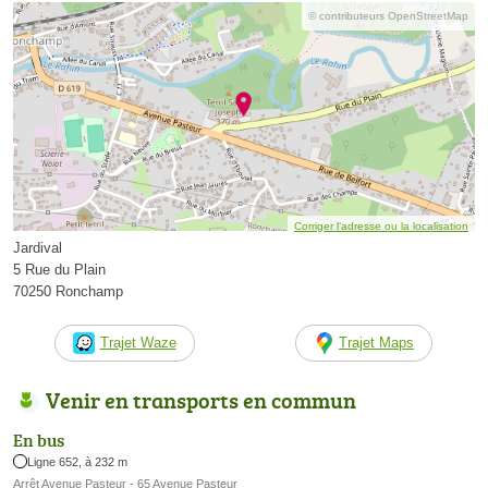
© contributeurs OpenStreetMap
Corriger l’adresse ou la localisation
Jardival
5 Rue du Plain
70250 Ronchamp
Trajet Waze
Trajet Maps
Venir en transports en commun
En bus
Ligne 652, à 232 m
Arrêt Avenue Pasteur - 65 Avenue Pasteur