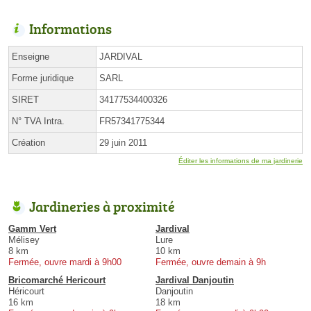
Informations
Enseigne
JARDIVAL
Forme juridique
SARL
SIRET
34177534400326
N° TVA Intra.
FR57341775344
Création
29 juin 2011
Éditer les informations de ma jardinerie
Jardineries à proximité
Gamm Vert
Jardival
Mélisey
Lure
8 km
10 km
Fermée, ouvre mardi à 9h00
Fermée, ouvre demain à 9h
Bricomarché Hericourt
Jardival Danjoutin
Héricourt
Danjoutin
16 km
18 km