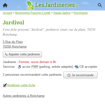
Accueil
>
Bourgogne-Franche-Comté
>
Haute-Saône
>
Ronchamp
Jardival
Cette fiche présente "Jardival", jardinerie située
rue du plain
, 70250
Ronchamp.
5 Rue du Plain
70250 Ronchamp
📞 Appeler cette jardinerie
Jardinerie
-
Fermée, ouvre demain à 9h
Services :
accès
PMR
(parking, entrée adaptée)
,
CB acceptée
2 personnes
recommandent
cette jardinerie.
Je recommande
Améliorer cette fiche
Autres jardineries à Ronchamp