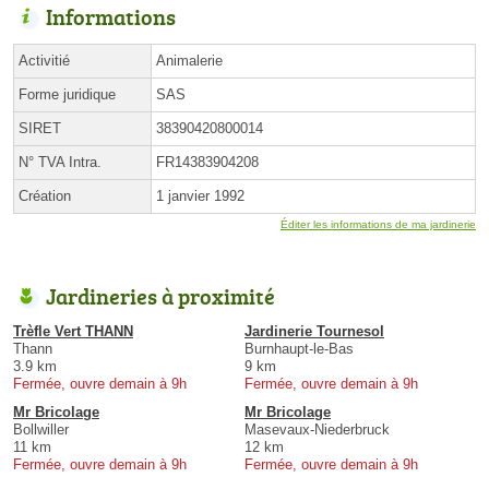
Informations
Activitié
Animalerie
Forme juridique
SAS
SIRET
38390420800014
N° TVA Intra.
FR14383904208
Création
1 janvier 1992
Éditer les informations de ma jardinerie
Jardineries à proximité
Trèfle Vert THANN
Jardinerie Tournesol
Thann
Burnhaupt-le-Bas
3.9 km
9 km
Fermée, ouvre demain à 9h
Fermée, ouvre demain à 9h
Mr Bricolage
Mr Bricolage
Bollwiller
Masevaux-Niederbruck
11 km
12 km
Fermée, ouvre demain à 9h
Fermée, ouvre demain à 9h