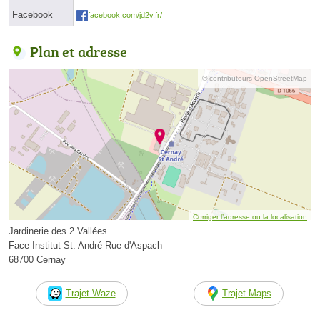
Facebook
facebook.com/jd2v.fr/
Plan et adresse
© contributeurs OpenStreetMap
Corriger l’adresse ou la localisation
Jardinerie des 2 Vallées
Face Institut St. André Rue d'Aspach
68700 Cernay
Trajet Waze
Trajet Maps