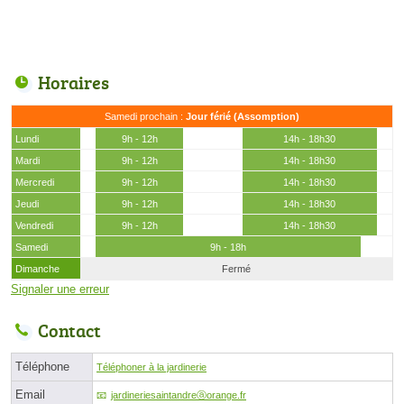
Horaires
Samedi prochain :
Jour férié (Assomption)
Lundi
9h - 12h
14h - 18h30
Mardi
9h - 12h
14h - 18h30
Mercredi
9h - 12h
14h - 18h30
Jeudi
9h - 12h
14h - 18h30
Vendredi
9h - 12h
14h - 18h30
Samedi
9h - 18h
Dimanche
Fermé
Signaler une erreur
Contact
Téléphone
Téléphoner à la jardinerie
Email
jardineriesaintandreⓐorange.fr