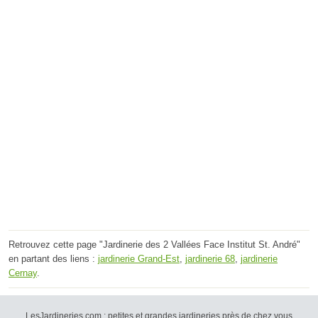
Retrouvez cette page "Jardinerie des 2 Vallées Face Institut St. André"
en partant des liens :
jardinerie Grand-Est
,
jardinerie 68
,
jardinerie
Cernay
.
LesJardineries.com : petites et grandes jardineries près de chez vous