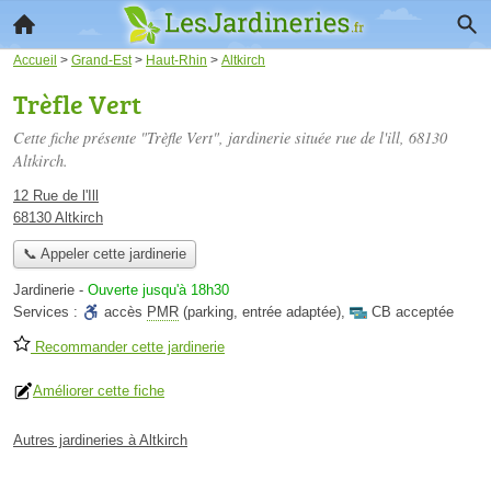
Accueil
>
Grand-Est
>
Haut-Rhin
>
Altkirch
Trèfle Vert
Cette fiche présente "Trèfle Vert", jardinerie située
rue de l'ill
, 68130
Altkirch.
12 Rue de l'Ill
68130 Altkirch
📞 Appeler cette jardinerie
Jardinerie
-
Ouverte jusqu'à 18h30
Services :
accès
PMR
(parking, entrée adaptée)
,
CB acceptée
Recommander cette jardinerie
Améliorer cette fiche
Autres jardineries à Altkirch