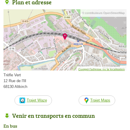
Plan et adresse
© contributeurs OpenStreetMap
Corriger l’adresse ou la localisation
Trèfle Vert
12 Rue de l'Ill
68130 Altkirch
Trajet Waze
Trajet Maps
Venir en transports en commun
En bus