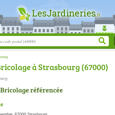
bourg
ricolage à Strasbourg (67000)
ourg.
-Bricolage référencée
ge
vembre, 67000 Strasbourg