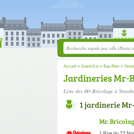
Accueil
>
Grand-Est
>
Bas-Rhin
>
Stras
Jardineries Mr-B
Liste des Mr-Bricolage à Strasb
1 jardinerie Mr
Mr. Bricola
1 Rue du 22 No