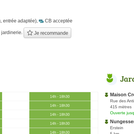
, entrée adaptée)
,
CB acceptée
 jardinerie.
Je recommande
Jar
Maison Cro
14h - 18h30
Rue des Ant
14h - 18h30
415 mètres
Ouverte jus
14h - 18h30
Nungesse
14h - 18h30
Erstein
14h - 18h30
5 km