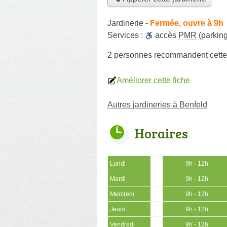
Jardinerie
-
Fermée, ouvre à 9h
Services :
accès
PMR
(parking
2 personnes
recommandent
cette
Améliorer cette fiche
Autres jardineries à Benfeld
Horaires
Lundi
9h - 12h
Mardi
9h - 12h
Mercredi
9h - 12h
Jeudi
9h - 12h
Vendredi
9h - 12h