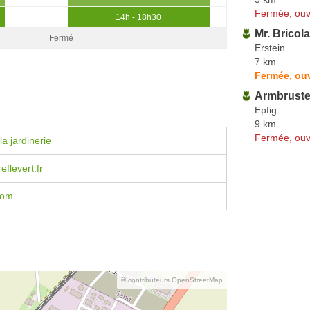
Fermée, ouv
14h - 18h30
Mr. Bricol
Fermé
Erstein
7 km
Fermée, ou
Armbruster
Epfig
9 km
Fermée, ouv
a jardinerie
eflevert.fr
.com
© contributeurs OpenStreetMap