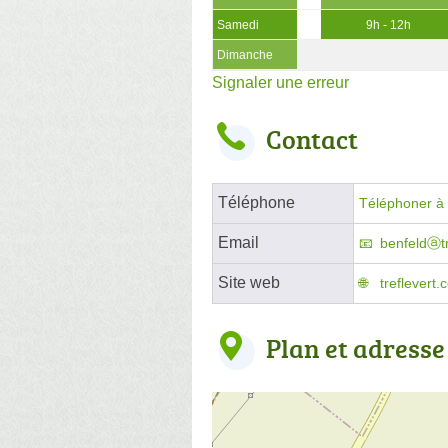
Samedi
9h - 12h
Dimanche
Signaler une erreur
Contact
Téléphone
Téléphoner à l
Email
benfeldⓐtr
Site web
treflevert
Plan et adresse