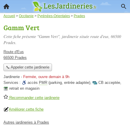
Accueil
>
Occitanie
>
Pyrénées-Orientales
>
Prades
Gamm Vert
Cette fiche présente "Gamm Vert", jardinerie située
route d'eus
, 66500
Prades.
Route d'Eus
66500 Prades
📞 Appeler cette jardinerie
Jardinerie
-
Fermée, ouvre demain à 9h
Services :
accès
PMR
(parking, entrée adaptée)
,
CB acceptée
,
retrait en magasin
Recommander cette jardinerie
Améliorer cette fiche
Autres jardineries à Prades