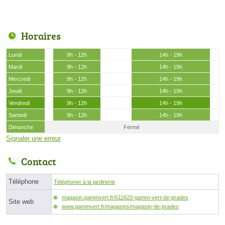
Horaires
Lundi
9h - 12h
14h - 19h
Mardi
9h - 12h
14h - 19h
Mercredi
9h - 12h
14h - 19h
Jeudi
9h - 12h
14h - 19h
Vendredi
9h - 12h
14h - 19h
Samedi
9h - 12h
14h - 19h
Dimanche
Fermé
Signaler une erreur
Contact
Téléphone
Téléphoner à la jardinerie
magasin.gammvert.fr/611623-gamm-vert-de-prades
Site web
www.gammvert.fr/magasins/magasin-de-prades