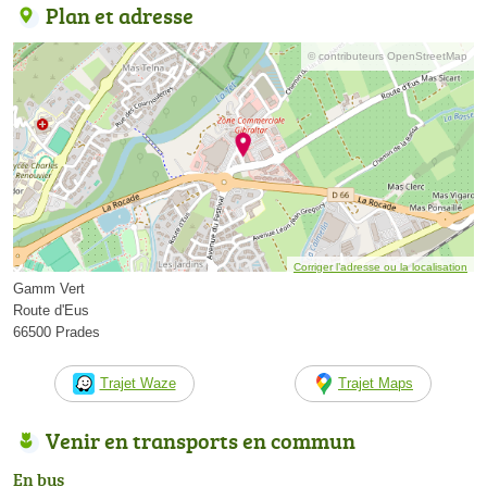
Plan et adresse
© contributeurs OpenStreetMap
Corriger l’adresse ou la localisation
Gamm Vert
Route d'Eus
66500 Prades
Trajet Waze
Trajet Maps
Venir en transports en commun
En bus