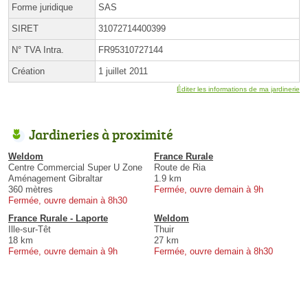
Forme juridique
SAS
SIRET
31072714400399
N° TVA Intra.
FR95310727144
Création
1 juillet 2011
Éditer les informations de ma jardinerie
Jardineries à proximité
Weldom
France Rurale
Centre Commercial Super U Zone
Route de Ria
Aménagement Gibraltar
1.9 km
360 mètres
Fermée, ouvre demain à 9h
Fermée, ouvre demain à 8h30
France Rurale - Laporte
Weldom
Ille-sur-Têt
Thuir
18 km
27 km
Fermée, ouvre demain à 9h
Fermée, ouvre demain à 8h30