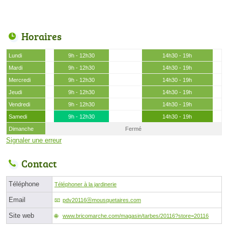
Horaires
Lundi
9h - 12h30
14h30 - 19h
Mardi
9h - 12h30
14h30 - 19h
Mercredi
9h - 12h30
14h30 - 19h
Jeudi
9h - 12h30
14h30 - 19h
Vendredi
9h - 12h30
14h30 - 19h
Samedi
9h - 12h30
14h30 - 19h
Dimanche
Fermé
Signaler une erreur
Contact
Téléphone
Téléphoner à la jardinerie
Email
pdv20116ⓐmousquetaires.com
Site web
www.bricomarche.com/magasin/tarbes/20116?store=20116