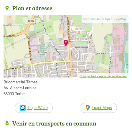
Plan et adresse
© contributeurs OpenStreetMap
Corriger l’adresse ou la localisation
Bricomarché Tarbes
Av. Alsace-Lorraine
65000 Tarbes
Trajet Waze
Trajet Maps
Venir en transports en commun