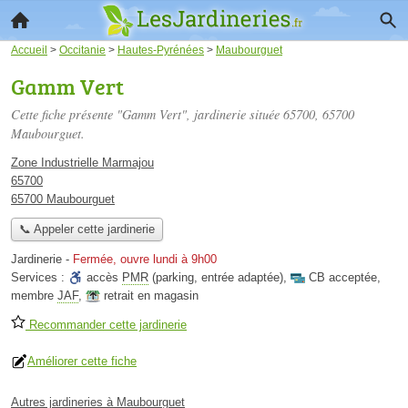
Accueil
>
Occitanie
>
Hautes-Pyrénées
>
Maubourguet
Gamm Vert
Cette fiche présente "Gamm Vert", jardinerie située
65700
, 65700
Maubourguet.
Zone Industrielle Marmajou
65700
65700 Maubourguet
📞 Appeler cette jardinerie
Jardinerie
-
Fermée, ouvre lundi à 9h00
Services :
accès
PMR
(parking, entrée adaptée)
,
CB acceptée
,
membre
JAF
,
retrait en magasin
Recommander cette jardinerie
Améliorer cette fiche
Autres jardineries à Maubourguet