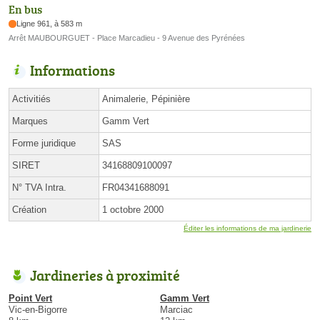
En bus
Ligne 961, à 583 m
Arrêt MAUBOURGUET - Place Marcadieu - 9 Avenue des Pyrénées
Informations
Activitiés
Animalerie, Pépinière
Marques
Gamm Vert
Forme juridique
SAS
SIRET
34168809100097
N° TVA Intra.
FR04341688091
Création
1 octobre 2000
Éditer les informations de ma jardinerie
Jardineries à proximité
Point Vert
Gamm Vert
Vic-en-Bigorre
Marciac