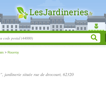
ais
>
Rouvroy
", jardinerie située
rue de drocourt
, 62320