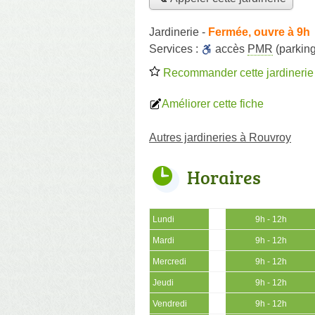
Jardinerie
-
Fermée, ouvre à 9h
Services :
accès
PMR
(parking
Recommander cette jardinerie
Améliorer cette fiche
Autres jardineries à Rouvroy
Horaires
Lundi
9h - 12h
Mardi
9h - 12h
Mercredi
9h - 12h
Jeudi
9h - 12h
Vendredi
9h - 12h