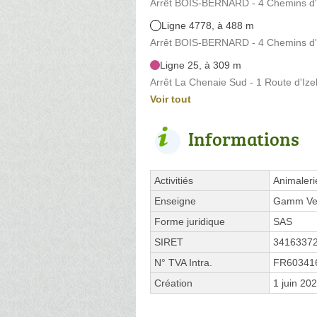
Arrêt BOIS-BERNARD - 4 Chemins d'Iz
Ligne 4778, à 488 m
Arrêt BOIS-BERNARD - 4 Chemins d'Iz
Ligne 25, à 309 m
Arrêt La Chenaie Sud - 1 Route d'Ize
Voir tout
Informations
Activitiés
Animaleri
Enseigne
Gamm Ve
Forme juridique
SAS
SIRET
3416337
N° TVA Intra.
FR60341
Création
1 juin 20