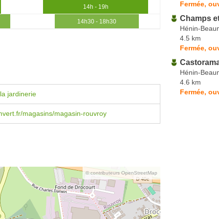
Fermée, ouv
14h - 19h
Champs et
14h30 - 18h30
Hénin-Beau
4.5 km
Fermée, ou
Castoram
Hénin-Beau
4.6 km
Fermée, ouv
a jardinerie
ert.fr/magasins/magasin-rouvroy
© contributeurs OpenStreetMap