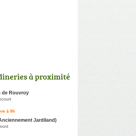
dineries à proximité
s de Rouvroy
ocourt
re à 9h
(Anciennement Jardiland)
mont