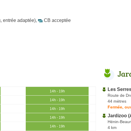
, entrée adaptée)
,
CB acceptée
Jar
Les Serre
14h - 19h
Route de Dr
14h - 19h
44 mètres
Fermée, ouv
14h - 19h
Jardizoo 
14h - 19h
Hénin-Beau
14h - 19h
4 km