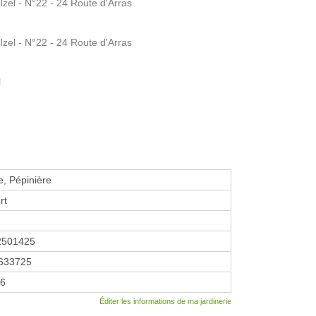
el - N°22 - 24 Route d'Arras
el - N°22 - 24 Route d'Arras
l
e, Pépinière
rt
2501425
633725
26
Éditer les informations de ma jardinerie