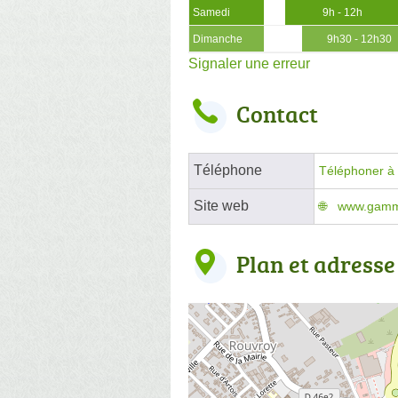
Samedi
9h - 12h
Dimanche
9h30 - 12h30
Signaler une erreur
Contact
Téléphone
Téléphoner à l
Site web
www.gammv
Plan et adresse