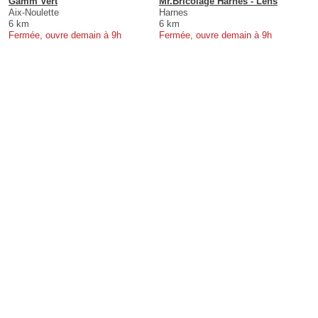
Gamm Vert
Mr.Bricolage Harnes - Lens
Aix-Noulette
Harnes
6 km
6 km
Fermée, ouvre demain à 9h
Fermée, ouvre demain à 9h