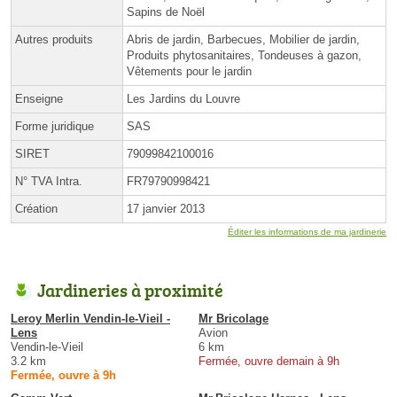
Sapins de Noël
Autres produits
Abris de jardin, Barbecues, Mobilier de jardin,
Produits phytosanitaires, Tondeuses à gazon,
Vêtements pour le jardin
Enseigne
Les Jardins du Louvre
Forme juridique
SAS
SIRET
79099842100016
N° TVA Intra.
FR79790998421
Création
17 janvier 2013
Éditer les informations de ma jardinerie
Jardineries à proximité
Leroy Merlin Vendin-le-Vieil -
Mr Bricolage
Lens
Avion
Vendin-le-Vieil
6 km
3.2 km
Fermée, ouvre demain à 9h
Fermée, ouvre à 9h