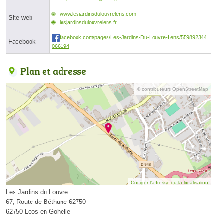
www.lesjardinsdulouvrelens.com
Site web
lesjardinsdulouvrelens.fr
facebook.com/pages/Les-Jardins-Du-Louvre-Lens/559892344
Facebook
066194
Plan et adresse
© contributeurs OpenStreetMap
Corriger l’adresse ou la localisation
Les Jardins du Louvre
67, Route de Béthune 62750
62750 Loos-en-Gohelle