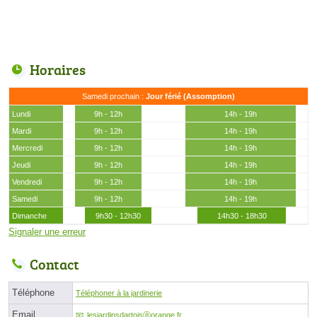
Horaires
Samedi prochain :
Jour férié (Assomption)
Lundi
9h - 12h
14h - 19h
Mardi
9h - 12h
14h - 19h
Mercredi
9h - 12h
14h - 19h
Jeudi
9h - 12h
14h - 19h
Vendredi
9h - 12h
14h - 19h
Samedi
9h - 12h
14h - 19h
Dimanche
9h30 - 12h30
14h30 - 18h30
Signaler une erreur
Contact
Téléphone
Téléphoner à la jardinerie
Email
lesjardinsdartoisⓐorange.fr