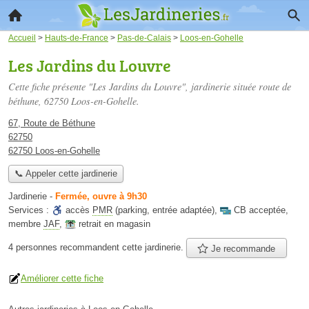
Accueil
>
Hauts-de-France
>
Pas-de-Calais
>
Loos-en-Gohelle
Les Jardins du Louvre
Cette fiche présente "Les Jardins du Louvre", jardinerie située
route de
béthune
, 62750 Loos-en-Gohelle.
67, Route de Béthune
62750
62750 Loos-en-Gohelle
📞 Appeler cette jardinerie
Jardinerie
-
Fermée, ouvre à 9h30
Services :
accès
PMR
(parking, entrée adaptée)
,
CB acceptée
,
membre
JAF
,
retrait en magasin
4 personnes
recommandent
cette jardinerie.
Je recommande
Améliorer cette fiche