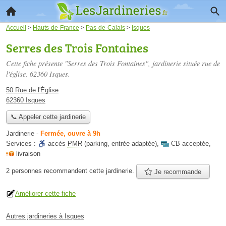
Accueil
>
Hauts-de-France
>
Pas-de-Calais
>
Isques
Serres des Trois Fontaines
Cette fiche présente "Serres des Trois Fontaines", jardinerie située
rue de
l'église
, 62360 Isques.
50 Rue de l'Église
62360 Isques
📞 Appeler cette jardinerie
Jardinerie
-
Fermée, ouvre à 9h
Services :
accès
PMR
(parking, entrée adaptée)
,
CB acceptée
,
livraison
2 personnes
recommandent
cette jardinerie.
Je recommande
Améliorer cette fiche
Autres jardineries à Isques