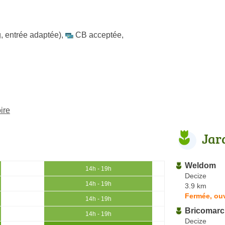
, entrée adaptée)
,
CB acceptée
,
ire
Jar
Weldom
14h - 19h
Decize
14h - 19h
3.9 km
Fermée, ouv
14h - 19h
Bricomarc
14h - 19h
Decize