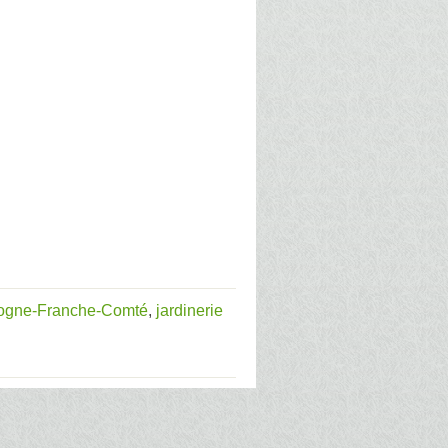
gogne-Franche-Comté
,
jardinerie