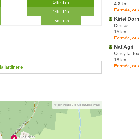
14h - 19h
4.8 km
Fermée, ouv
14h - 19h
Kiriel Dor
15h - 18h
Dornes
15 km
Fermée, ou
Nat'Agri
Cercy-la-Tou
18 km
Fermée, ouv
a jardinerie
© contributeurs OpenStreetMap