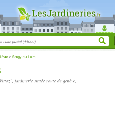
Nièvre
>
Sougy-sur-Loire
z
Vittoz", jardinerie située
route de genève
,