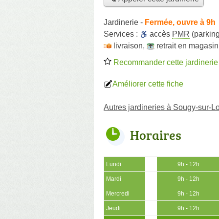
Jardinerie
-
Fermée, ouvre à 9h
Services :
accès
PMR
(parking
livraison
,
retrait en magasin
Recommander cette jardinerie
Améliorer cette fiche
Autres jardineries à Sougy-sur-Lo
Horaires
Lundi
9h - 12h
Mardi
9h - 12h
Mercredi
9h - 12h
Jeudi
9h - 12h