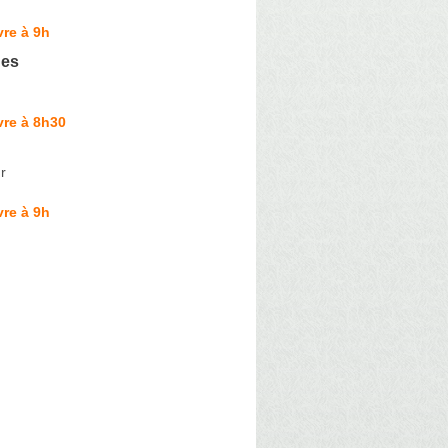
re à 9h
nes
vre à 8h30
r
re à 9h