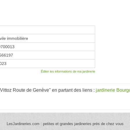
vile immobilière
9700013
566197
2023
Éditer les informations de ma jardinerie
 Vittoz Route de Genève" en partant des liens :
jardinerie Bour
LesJardineries.com : petites et grandes jardineries près de chez vous