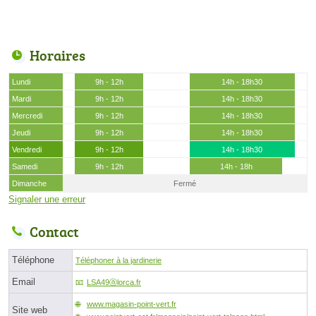
Horaires
Lundi
9h - 12h
14h - 18h30
Mardi
9h - 12h
14h - 18h30
Mercredi
9h - 12h
14h - 18h30
Jeudi
9h - 12h
14h - 18h30
Vendredi
9h - 12h
14h - 18h30
Samedi
9h - 12h
14h - 18h
Dimanche
Fermé
Signaler une erreur
Contact
Téléphone
Téléphoner à la jardinerie
Email
LSA49ⓐlorca.fr
www.magasin-point-vert.fr
Site web