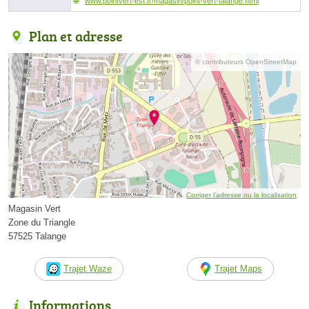
www.pointvert-est.fr/magasin/point-vert-talange.html
Plan et adresse
© contributeurs OpenStreetMap
Corriger l’adresse ou la localisation
Magasin Vert
Zone du Triangle
57525 Talange
Trajet Waze
Trajet Maps
Informations