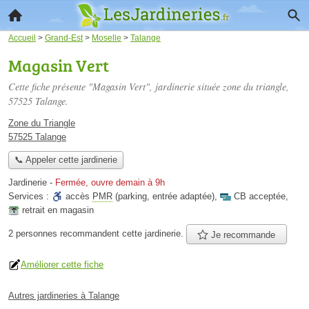
Accueil
>
Grand-Est
>
Moselle
>
Talange
Magasin Vert
Cette fiche présente "Magasin Vert", jardinerie située
zone du triangle
,
57525 Talange.
Zone du Triangle
57525 Talange
📞 Appeler cette jardinerie
Jardinerie
-
Fermée, ouvre demain à 9h
Services :
accès
PMR
(parking, entrée adaptée)
,
CB acceptée
,
retrait en magasin
2 personnes
recommandent
cette jardinerie.
Je recommande
Améliorer cette fiche
Autres jardineries à Talange