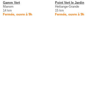
Gamm Vert
Point Vert le Jardin
Manom
Hettange-Grande
14 km
15 km
Fermée, ouvre à 9h
Fermée, ouvre à 9h