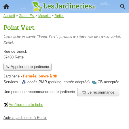
Accueil
>
Grand-Est
>
Moselle
>
Rettel
Point Vert
Cette fiche présente "Point Vert", jardinerie située
rue de sierck
, 57480
Rettel.
Rue de Sierck
57480 Rettel
📞 Appeler cette jardinerie
Jardinerie
-
Fermée, ouvre à 9h
Services :
accès
PMR
(parking, entrée adaptée)
,
CB acceptée
Une personne
recommande
cette jardinerie.
Je recommande
Améliorer cette fiche
Autres jardineries à Rettel