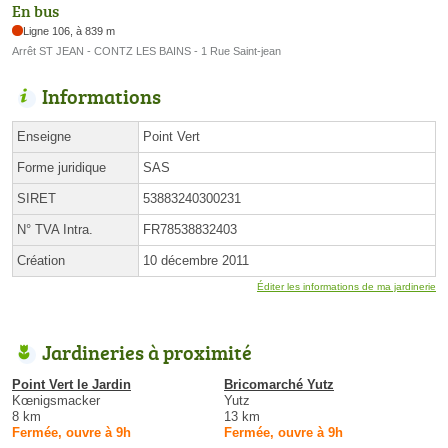
En bus
Ligne 106, à 839 m
Arrêt ST JEAN - CONTZ LES BAINS - 1 Rue Saint-jean
Informations
Enseigne
Point Vert
Forme juridique
SAS
SIRET
53883240300231
N° TVA Intra.
FR78538832403
Création
10 décembre 2011
Éditer les informations de ma jardinerie
Jardineries à proximité
Point Vert le Jardin
Bricomarché Yutz
Kœnigsmacker
Yutz
8 km
13 km
Fermée, ouvre à 9h
Fermée, ouvre à 9h