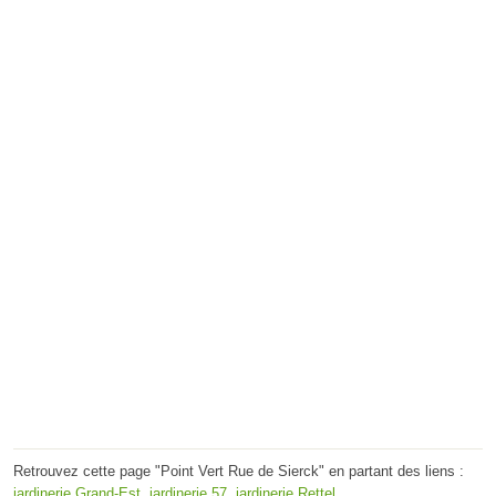
Retrouvez cette page "Point Vert Rue de Sierck" en partant des liens :
jardinerie Grand-Est
,
jardinerie 57
,
jardinerie Rettel
.