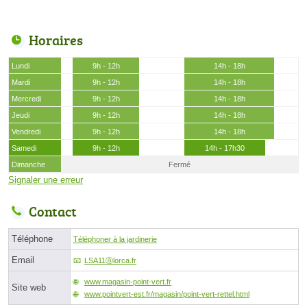
Horaires
Lundi
9h - 12h
14h - 18h
Mardi
9h - 12h
14h - 18h
Mercredi
9h - 12h
14h - 18h
Jeudi
9h - 12h
14h - 18h
Vendredi
9h - 12h
14h - 18h
Samedi
9h - 12h
14h - 17h30
Dimanche
Fermé
Signaler une erreur
Contact
Téléphone
Téléphoner à la jardinerie
Email
LSA11ⓐlorca.fr
www.magasin-point-vert.fr
Site web
www.pointvert-est.fr/magasin/point-vert-rettel.html