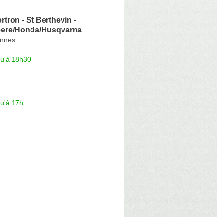
rtron - St Berthevin -
Deere/Honda/Husqvarna
ennes
qu'à 18h30
qu'à 17h