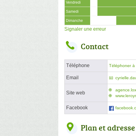
Vendredi
Samedi
Dimanche
Signaler une erreur
Contact
Téléphone
Téléphoner à l
Email
cyrielle.da
agence.lo
Site web
www.leroym
Facebook
facebook.c
Plan et adresse