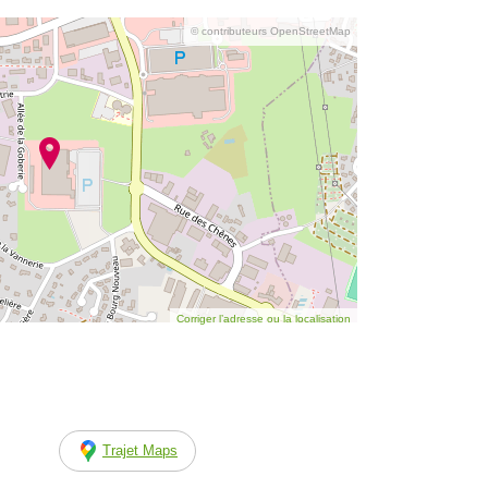
© contributeurs OpenStreetMap
Corriger l’adresse ou la localisation
Trajet Maps