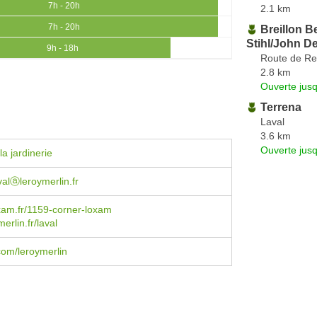
7h - 20h
2.1 km
7h - 20h
Breillon Be
Stihl/John 
9h - 18h
Route de R
2.8 km
Ouverte jus
Terrena
Laval
3.6 km
Ouverte jus
a jardinerie
valⓐleroymerlin.fr
xam.fr/1159-corner-loxam
erlin.fr/laval
om/leroymerlin