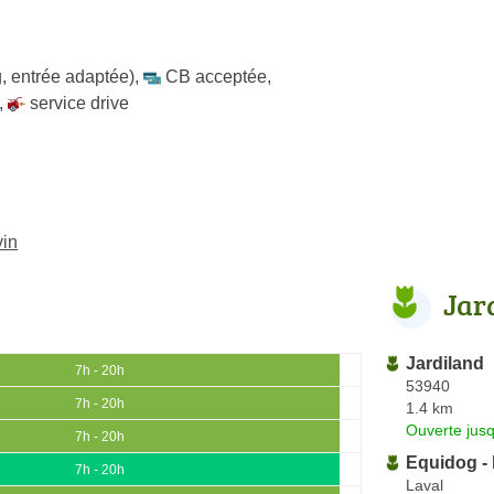
, entrée adaptée)
,
CB acceptée
,
,
service drive
vin
Jar
Jardiland
7h - 20h
53940
7h - 20h
1.4 km
Ouverte jus
7h - 20h
Equidog - 
7h - 20h
Laval