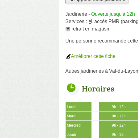
Jardinerie
-
Ouverte jusqu'à 12h
Services :
accès
PMR
(parking
retrait en magasin
Une personne
recommande
cette
Améliorer cette fiche
Autres jardineries à Val-du-Layo
Horaires
Lundi
9h - 12h
Mardi
9h - 12h
Mercredi
9h - 12h
Jeudi
9h - 12h