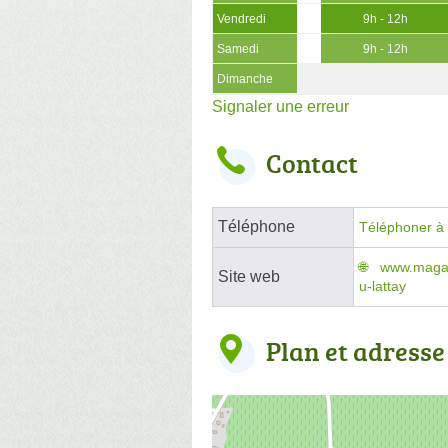
Vendredi
9h - 12h
Samedi
9h - 12h
Dimanche
Signaler une erreur
Contact
Téléphone
Téléphoner à l
www.magasi
Site web
u-lattay
Plan et adresse