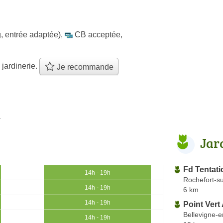
, entrée adaptée)
,
CB acceptée
,
 jardinerie.
Je recommande
n
Jar
Fd Tentati
14h - 19h
Rochefort-su
14h - 19h
6 km
14h - 19h
Point Vert 
Bellevigne-
14h - 19h