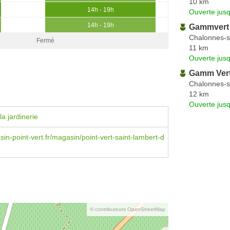
10 km
14h - 19h
Ouverte jus
14h - 19h
Gammvert
Chalonnes-s
Fermé
11 km
Ouverte jus
Gamm Ver
Chalonnes-s
12 km
Ouverte jus
a jardinerie
n-point-vert.fr/magasin/point-vert-saint-lambert-d
© contributeurs OpenStreetMap