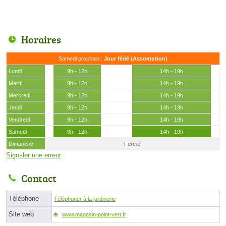
Horaires
Samedi prochain :
Jour férié (Assomption)
Lundi
9h - 12h
14h - 19h
Mardi
9h - 12h
14h - 19h
Mercredi
9h - 12h
14h - 19h
Jeudi
9h - 12h
14h - 19h
Vendredi
9h - 12h
14h - 19h
Samedi
9h - 12h
14h - 19h
Dimanche
Fermé
Signaler une erreur
Contact
Téléphone
Téléphoner à la jardinerie
Site web
www.magasin-point-vert.fr