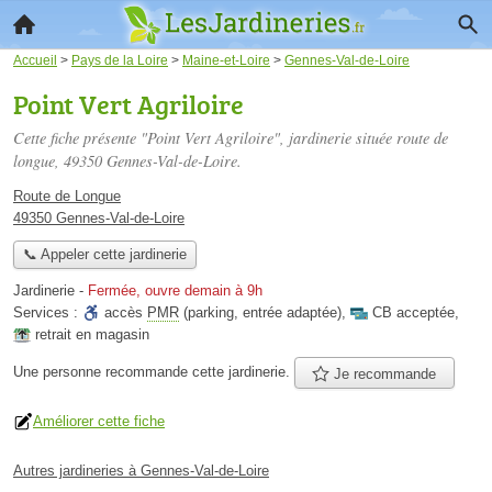
Accueil
>
Pays de la Loire
>
Maine-et-Loire
>
Gennes-Val-de-Loire
Point Vert Agriloire
Cette fiche présente "Point Vert Agriloire", jardinerie située
route de
longue
, 49350 Gennes-Val-de-Loire.
Route de Longue
49350 Gennes-Val-de-Loire
📞 Appeler cette jardinerie
Jardinerie
-
Fermée, ouvre demain à 9h
Services :
accès
PMR
(parking, entrée adaptée)
,
CB acceptée
,
retrait en magasin
Une personne
recommande
cette jardinerie.
Je recommande
Améliorer cette fiche
Autres jardineries à Gennes-Val-de-Loire