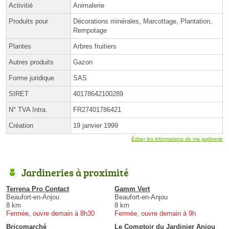
Activitié
Animalerie
Produits pour
Décorations minérales, Marcottage, Plantation,
Rempotage
Plantes
Arbres fruitiers
Autres produits
Gazon
Forme juridique
SAS
SIRET
40178642100289
N° TVA Intra.
FR27401786421
Création
19 janvier 1999
Éditer les informations de ma jardinerie
Jardineries à proximité
Terrena Pro Contact
Gamm Vert
Beaufort-en-Anjou
Beaufort-en-Anjou
8 km
8 km
Fermée, ouvre demain à 8h30
Fermée, ouvre demain à 9h
Bricomarché
Le Comptoir du Jardinier Anjou