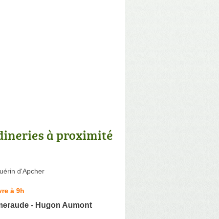
dineries à proximité
uérin d'Apcher
re à 9h
meraude - Hugon Aumont