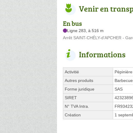
Venir en trans
En bus
Ligne 283, à 516 m
Arrêt SAINT-CHÉLY-d'APCHER - Gare
Informations
Activitié
Pépinière
Autres produits
Barbecues
Forme juridique
SAS
SIRET
4232389
N° TVA Intra.
FR93423
Création
1 septem