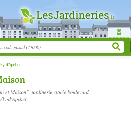
ély-d'Apcher
Maison
in et Maison", jardinerie située
boulevard
ély-d'Apcher.