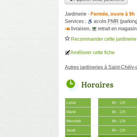
Jardinerie
-
Fermée, ouvre à 9h
Services :
accès
PMR
(parking
livraison
,
retrait en magasin
Recommander cette jardinerie
Améliorer cette fiche
Autres jardineries à Saint-Chély
Horaires
Lundi
9h - 12h
Mardi
9h - 12h
Mercredi
9h - 12h
Jeudi
9h - 12h