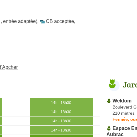
, entrée adaptée)
,
CB acceptée
,
-d'Apcher
Jar
Weldom
14h - 18h30
Boulevard G
14h - 18h30
210 mètres
Fermée, ouv
14h - 18h30
Espace E
14h - 18h30
Aubrac