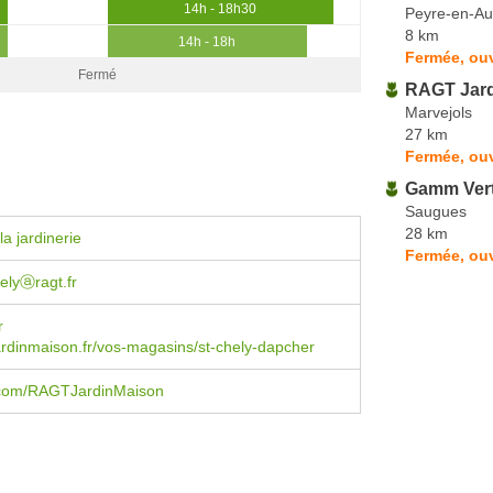
14h - 18h30
Peyre-en-Au
8 km
14h - 18h
Fermée, ou
Fermé
RAGT Jard
Marvejols
27 km
Fermée, ou
Gamm Ver
Saugues
28 km
a jardinerie
Fermée, ou
elyⓐragt.fr
r
rdinmaison.fr/vos-magasins/st-chely-dapcher
com/RAGTJardinMaison