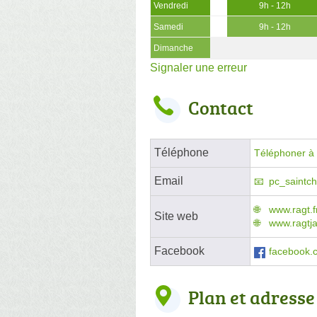
Vendredi
9h - 12h
Samedi
9h - 12h
Dimanche
Signaler une erreur
Contact
Téléphone
Téléphoner à l
Email
pc_saintch
www.ragt.f
Site web
www.ragtja
Facebook
facebook.
Plan et adresse