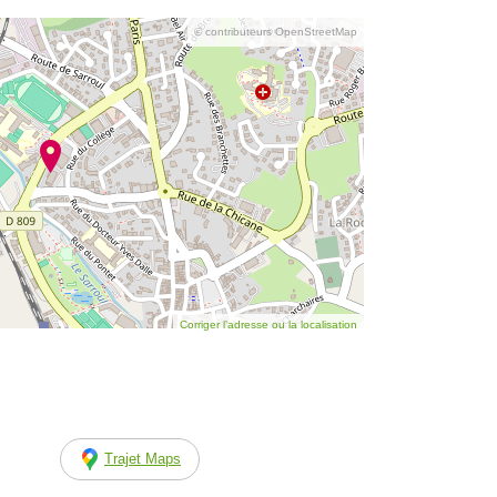
© contributeurs OpenStreetMap
Corriger l’adresse ou la localisation
Trajet Maps